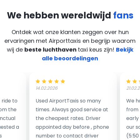
We hebben wereldwijd
fans
Ontdek wat onze klanten zeggen over hun
ervaringen met Airporttaxis
en begrijp waarom
wij de
beste luchthaven
taxi keus zijn!
Bekijk
alle beoordelingen
14.02.2026
21.02.
ride to
Used AirportTaxis so many
We ha
rom the
times. Always good service at
from 
nctual
the cheapest rates. Driver
early
uested a
appointed day before , phone
our s
s
number to contact driver
(5:50