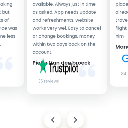
taking
available. Always just in time
place
t but
as asked. App needs update
alrea
s of
and refreshments, website
travel
rvice was
works very wel. Easy to cancel
fligh
ne less
or change bookings, money
him.
.
within two days back on the
Man
account.
Pieter Van den broeck
84 
35 reviews