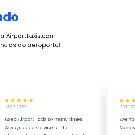
ndo
a Airporttaxis.com
ncias do aeroporto!
14.02.2026
21.02.2
Used AirportTaxis so many times.
We had
Always good service at the
Nuno V