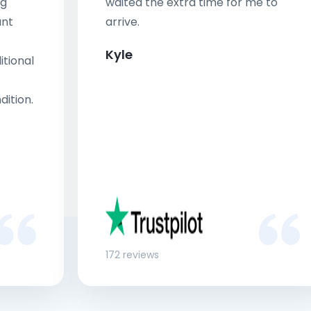
ng
waited the extra time for me to
ant
arrive.
Kyle
tional
dition.
172 reviews