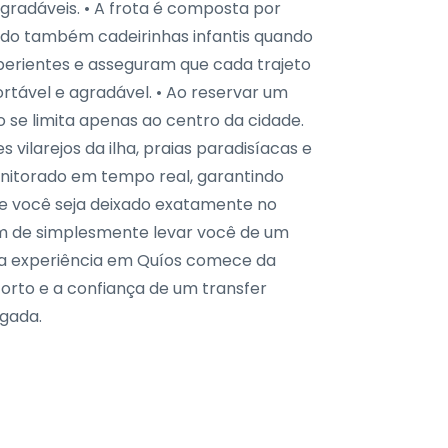
radáveis. • A frota é composta por
ndo também cadeirinhas infantis quando
xperientes e asseguram que cada trajeto
tável e agradável. • Ao reservar um
o se limita apenas ao centro da cidade.
 vilarejos da ilha, praias paradisíacas e
monitorado em tempo real, garantindo
ue você seja deixado exatamente no
lém de simplesmente levar você de um
sua experiência em Quíos comece da
orto e a confiança de um transfer
egada.