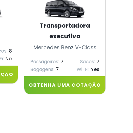
Transportadora
executiva
Merc
Mercedes Benz V-Class
os:
8
Passag
i:
No
Passageiros:
7
Sacos:
7
Bagagens:
7
Wi-Fi:
Yes
AÇÃO
OBTE
OBTENHA UMA COTAÇÃO