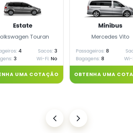
Estate
Minibus
olkswagen Touran
Mercedes Vito
ageiros:
4
Sacos:
3
Passageiros:
8
Sac
gens:
3
Wi-Fi:
No
Bagagens:
8
Wi-F
ENHA UMA COTAÇÃO
OBTENHA UMA COT