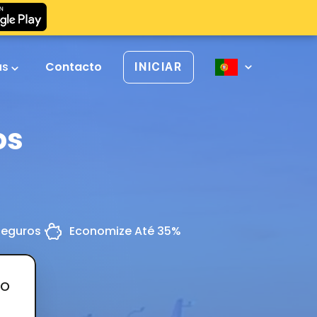
as
Contacto
INICIAR
os
Seguros
Economize Até 35%
 o