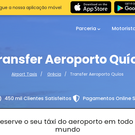
gue a nossa aplicação móvel
Parceria
Motorist
ransfer Aeroporto Quí
Transfer Aeroporto Quíos
Airport Taxis
Grécia
450 mil Clientes Satisfeitos
Pagamentos Online 
eserve o seu táxi do aeroporto em todo
mundo