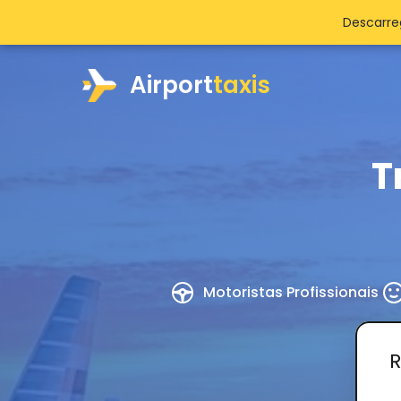
Descarre
Airport
taxis
T
Motoristas Profissionais
R