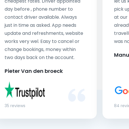
cheapest rates. Driver appointed
let us
day before , phone number to
pick u
contact driver available. Always
at our
just in time as asked. App needs
alread
update and refreshments, website
travell
works very wel. Easy to cancel or
was no
change bookings, money within
Manu
two days back on the account.
Pieter Van den broeck
35 reviews
84 rev