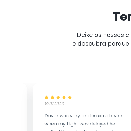
Te
Deixe os nossos c
e descubra porqu
10.01.2026
i
Driver was very professional even
when my flight was delayed he