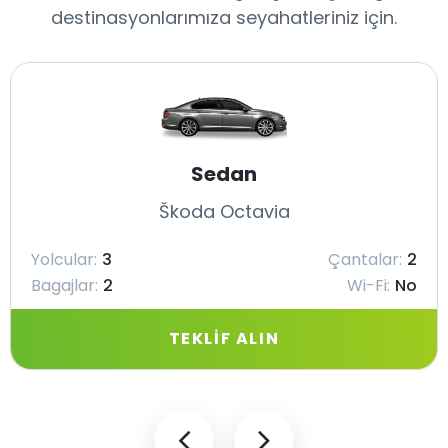
destinasyonlarımıza seyahatleriniz için.
Sedan
Škoda Octavia
Yolcular:
3
Çantalar:
2
Bagajlar:
2
Wi-Fi:
No
TEKLIF ALIN