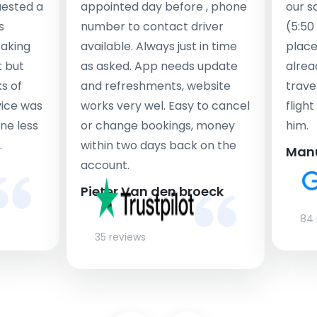
uested a
appointed day before , phone
our s
s
number to contact driver
(5:50
taking
available. Always just in time
place
t but
as asked. App needs update
alrea
s of
and refreshments, website
travel
rvice was
works very wel. Easy to cancel
fligh
ne less
or change bookings, money
him.
.
within two days back on the
Man
account.
Pieter Van den broeck
84 
35 reviews