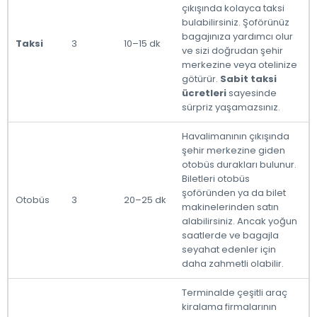
çıkışında kolayca taksi
bulabilirsiniz. Şoförünüz
bagajınıza yardımcı olur
Taksi
3
10–15 dk
ve sizi doğrudan şehir
merkezine veya otelinize
götürür.
Sabit taksi
ücretleri
sayesinde
sürpriz yaşamazsınız.
Havalimanının çıkışında
şehir merkezine giden
otobüs durakları bulunur.
Biletleri otobüs
şoföründen ya da bilet
Otobüs
3
20–25 dk
makinelerinden satın
alabilirsiniz. Ancak yoğun
saatlerde ve bagajla
seyahat edenler için
daha zahmetli olabilir.
Terminalde çeşitli araç
kiralama firmalarının