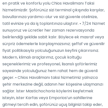
en pratik ve konforlu yolu Chios Havalimanı Taksi
hizmetimizdir. Şoförünüz sizi terminal çıkışında karşılar,
bavullarınıza yardımcı olur ve sizi güvenle otelinize,
tatil evinize ya da iş toplantınıza ulaştırır. • 7/24 hizmet
sunuyoruz ve ücretler her zaman rezervasyonda
belirlendiği şekilde sabit kalır. Böylece ek masraf veya
sürpriz ödemelerle karşılaşmazsınız; şeffaf ve güvenilir
fiyat politikasıyla yolculuğunuzun keyfini çıkarırsınız.
Modern, klimalı araçlarımız, çocuk koltuğu
seçeneklerimiz ve profesyonel, lisanslı şoförlerimiz
sayesinde yolculuğunuz hem rahat hem de güvenli
geçer. • Chios Havalimanı taksi hizmetimiz yalnızca
şehir merkezine değil, adanın her köşesine ulaşmanızı
sağlar. İster Mastichochoria köylerini keşfetmek
isteyin, ister Karfas veya Emporios’un sahillerine
gitmeyi tercih edin, şoförünüz uçuş bilginizi takip eder,