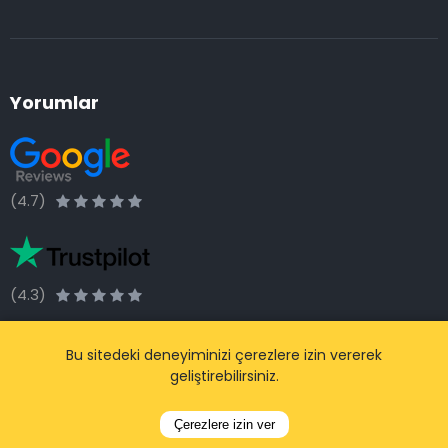
Yorumlar
(4.7)
(4.3)
Popüler Ülkeler
Bu sitedeki deneyiminizi çerezlere izin vererek
geliştirebilirsiniz.
Belçika
Hollanda
Çerezlere izin ver