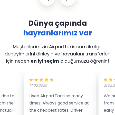
Dünya çapında
hayranlarımız var
Müşterilerimizin Airporttaxis.com ile ilgili
deneyimlerini dinleyin
ve havaalanı transferleri
için neden
en iyi seçim
olduğumuzu öğrenin!
14.02.2026
21.02.
ride to
Used AirportTaxis so many
We ha
rom the
times. Always good service at
from 
nctual
the cheapest rates. Driver
early