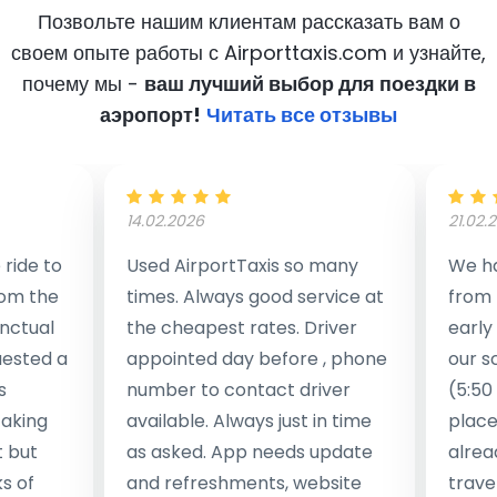
Позвольте нашим клиентам рассказать вам о
своем опыте работы с Airporttaxis.com
и узнайте,
почему мы -
ваш лучший выбор для поездки в
аэропорт!
Читать все отзывы
14.02.2026
21.02.
ride to
Used AirportTaxis so many
We ha
rom the
times. Always good service at
from 
nctual
the cheapest rates. Driver
early
uested a
appointed day before , phone
our s
s
number to contact driver
(5:50
taking
available. Always just in time
place
t but
as asked. App needs update
alrea
s of
and refreshments, website
travel