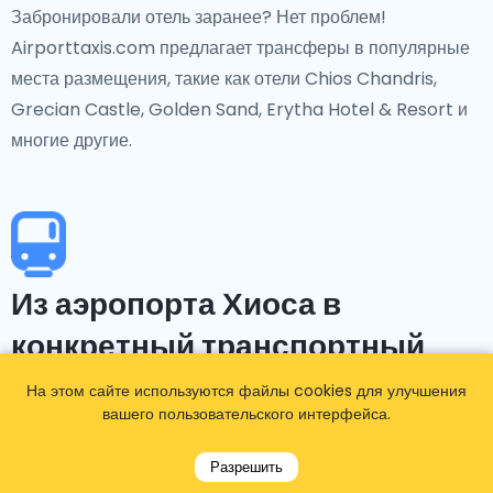
Забронировали отель заранее? Нет проблем!
Airporttaxis.com предлагает трансферы в популярные
места размещения, такие как отели Chios Chandris,
Grecian Castle, Golden Sand, Erytha Hotel & Resort и
многие другие.
Из аэропорта Хиоса в
конкретный транспортный
узел
На этом сайте используются файлы cookies для улучшения
вашего пользовательского интерфейса.
Аэропорт Хиоса хорошо связан с ключевыми
Разрешить
транспортными узлами на острове.Наш сервис