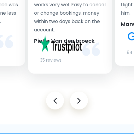
rvice was
works very wel. Easy to cancel
fligh
ne less
or change bookings, money
him.
.
within two days back on the
Man
account.
Pieter Van den broeck
84 
35 reviews