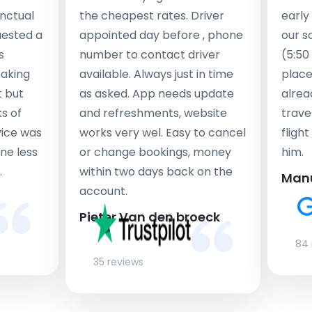
nctual
the cheapest rates. Driver
early
uested a
appointed day before , phone
our s
s
number to contact driver
(5:50
taking
available. Always just in time
place
t but
as asked. App needs update
alrea
s of
and refreshments, website
travel
rvice was
works very wel. Easy to cancel
fligh
ne less
or change bookings, money
him.
.
within two days back on the
Man
account.
Pieter Van den broeck
84 
35 reviews