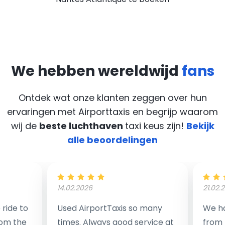
We hebben wereldwijd
fans
Ontdek wat onze klanten zeggen over hun
ervaringen met Airporttaxis
en begrijp waarom
wij de
beste luchthaven
taxi keus zijn!
Bekijk
alle beoordelingen
14.02.2026
21.02.
ride to
Used AirportTaxis so many
We ha
rom the
times. Always good service at
from 