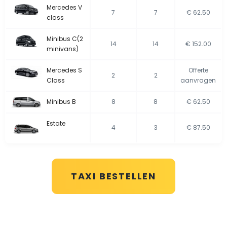
Mercedes V
7
7
€ 62.50
class
Minibus C(2
14
14
€ 152.00
minivans)
Mercedes S
Offerte
2
2
Class
aanvragen
Minibus B
8
8
€ 62.50
Estate
4
3
€ 87.50
TAXI BESTELLEN