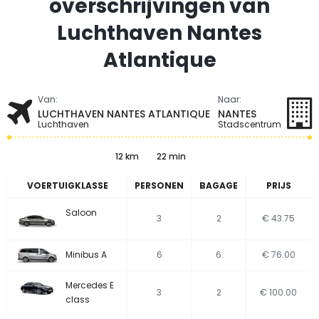
overschrijvingen van
Luchthaven Nantes
Atlantique
Van:
Naar:
LUCHTHAVEN NANTES ATLANTIQUE
NANTES
Luchthaven
Stadscentrum
12 km
22 min
VOERTUIGKLASSE
PERSONEN
BAGAGE
PRIJS
Saloon
3
2
€ 43.75
Minibus A
6
6
€ 76.00
Mercedes E
3
2
€ 100.00
class