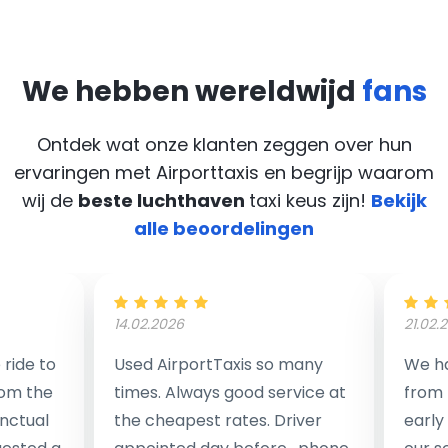
We hebben wereldwijd
fans
Ontdek wat onze klanten zeggen over hun
ervaringen met Airporttaxis
en begrijp waarom
wij de
beste luchthaven
taxi keus zijn!
Bekijk
alle beoordelingen
14.02.2026
21.02.
ride to
Used AirportTaxis so many
We ha
rom the
times. Always good service at
from 
nctual
the cheapest rates. Driver
early