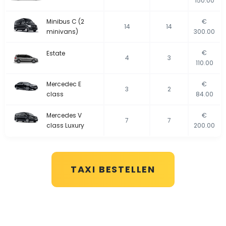
150.00
Minibus C (2
€
14
14
minivans)
300.00
€
Estate
4
3
110.00
Mercedec E
€
3
2
class
84.00
Mercedes V
€
7
7
class Luxury
200.00
TAXI BESTELLEN