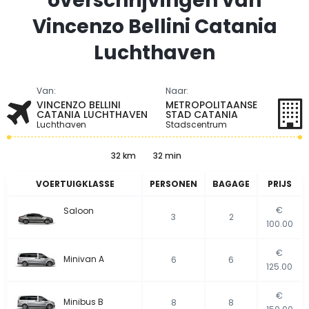
overschrijvingen van
Vincenzo Bellini Catania
Luchthaven
Van:
Naar:
VINCENZO BELLINI
METROPOLITAANSE
CATANIA LUCHTHAVEN
STAD CATANIA
Luchthaven
Stadscentrum
32 km
32 min
VOERTUIGKLASSE
PERSONEN
BAGAGE
PRIJS
€
Saloon
3
2
100.00
€
Minivan A
6
6
125.00
€
Minibus B
8
8