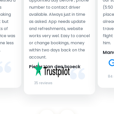
uested a
appointed day before , phone
our s
s
number to contact driver
(5:50
taking
available. Always just in time
place
t but
as asked. App needs update
alrea
s of
and refreshments, website
travel
rvice was
works very wel. Easy to cancel
fligh
ne less
or change bookings, money
him.
.
within two days back on the
Man
account.
Pieter Van den broeck
84 
35 reviews