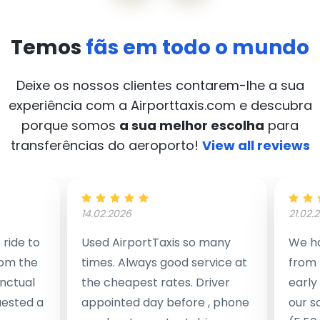
Temos
fãs em todo o mundo
Deixe os nossos clientes contarem-lhe a sua
experiência com a Airporttaxis.com
e descubra
porque somos
a sua melhor escolha
para
transferências do aeroporto!
View all reviews
14.02.2026
21.02.
ride to
Used AirportTaxis so many
We ha
rom the
times. Always good service at
from 
nctual
the cheapest rates. Driver
early
uested a
appointed day before , phone
our s