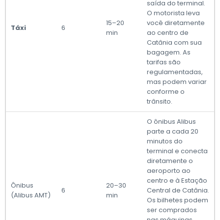
saída do terminal.
O motorista leva
15–20
você diretamente
Táxi
6
min
ao centro de
Catânia com sua
bagagem. As
tarifas são
regulamentadas,
mas podem variar
conforme o
trânsito.
O ônibus Alibus
parte a cada 20
minutos do
terminal e conecta
diretamente o
aeroporto ao
centro e à Estação
Ônibus
20–30
6
Central de Catânia.
(Alibus AMT)
min
Os bilhetes podem
ser comprados
nas máquinas