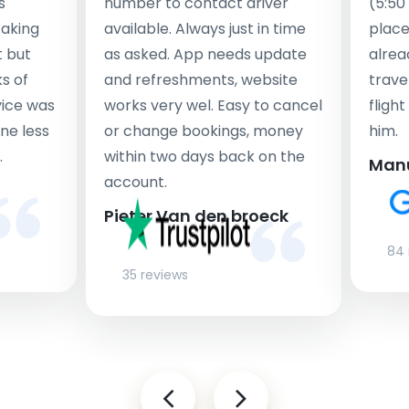
s
number to contact driver
(5:50
taking
available. Always just in time
place
t but
as asked. App needs update
alrea
s of
and refreshments, website
travel
rvice was
works very wel. Easy to cancel
fligh
ne less
or change bookings, money
him.
.
within two days back on the
Man
account.
Pieter Van den broeck
84 
35 reviews