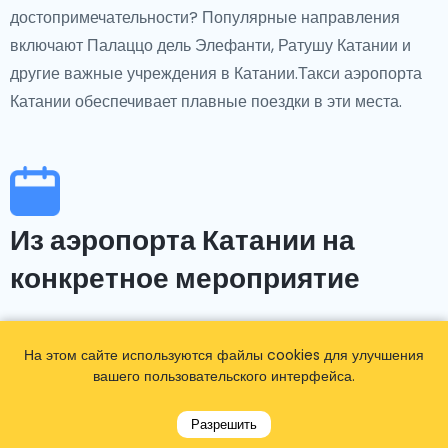
достопримечательности? Популярные направления
включают Палаццо дель Элефанти, Ратушу Катании и
другие важные учреждения в Катании.Такси аэропорта
Катании обеспечивает плавные поездки в эти места.
Из аэропорта Катании на
конкретное мероприятие
Если вы направляетесь на мероприятия в Катании,
На этом сайте используются файлы cookies для улучшения
такие как Катанский кинофестиваль или другие
вашего пользовательского интерфейса.
культурные и спортивные мероприятия, такси аэропорта
Катании обеспечивает удобные такси из аэропорта
Разрешить
Катании в выбранное вами место.