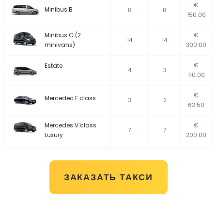
€
Minibus B
8
8
150.00
Minibus C (2
€
14
14
minivans)
300.00
€
Estate
4
3
110.00
€
Mercedec E class
3
2
62.50
Mercedes V class
€
7
7
Luxury
200.00
ЗАКАЗАТЬ ТАКСИ