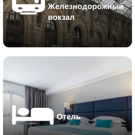
Железнодорожный
вокзал
Отель