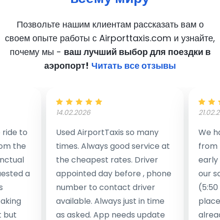
Позвольте нашим клиентам рассказать вам о
своем опыте работы с Airporttaxis.com
и узнайте,
почему мы -
ваш лучший выбор для поездки в
аэропорт!
Читать все отзывы
14.02.2026
21.02.
ride to
Used AirportTaxis so many
We ha
rom the
times. Always good service at
from 
nctual
the cheapest rates. Driver
early
uested a
appointed day before , phone
our s
s
number to contact driver
(5:50
taking
available. Always just in time
place
t but
as asked. App needs update
alrea