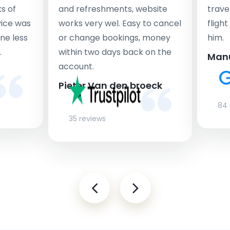
s of
and refreshments, website
travel
rvice was
works very wel. Easy to cancel
fligh
ne less
or change bookings, money
him.
.
within two days back on the
Man
account.
Pieter Van den broeck
84 
35 reviews