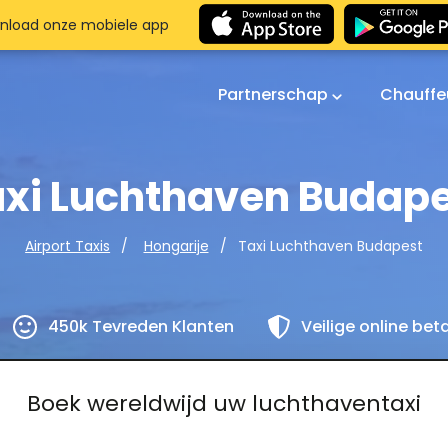
nload onze mobiele app
Partnerschap
Chauffe
xi Luchthaven Budap
Taxi Luchthaven Budapest
Airport Taxis
Hongarije
450k Tevreden Klanten
Veilige online bet
Boek wereldwijd uw luchthaventaxi