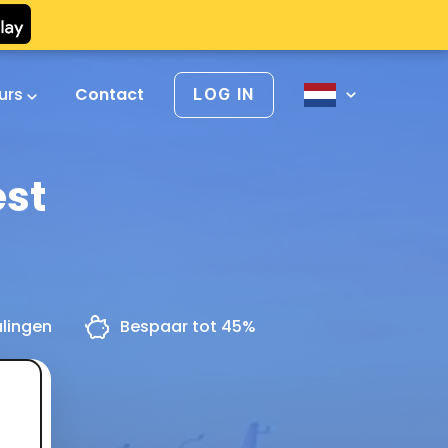
urs
Contact
LOG IN
est
alingen
Bespaar tot 45%