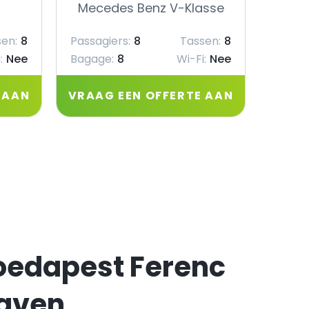
Mecedes Benz V-Klasse
Mec
en:
8
Passagiers:
8
Tassen:
8
Passag
:
Nee
Bagage:
8
Wi-Fi:
Nee
Bagag
 AAN
VRAAG EEN OFFERTE AAN
VRAA
Boedapest Ferenc
haven