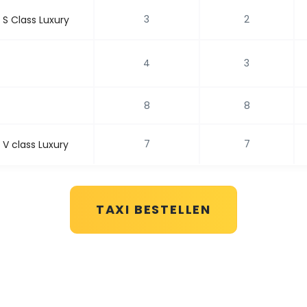
3
2
S Class Luxury
4
3
8
8
7
7
V class Luxury
TAXI BESTELLEN