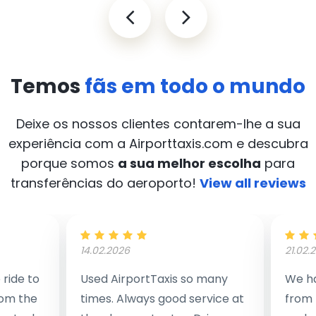
Temos
fãs em todo o mundo
Deixe os nossos clientes contarem-lhe a sua
experiência com a Airporttaxis.com
e descubra
porque somos
a sua melhor escolha
para
transferências do aeroporto!
View all reviews
14.02.2026
21.02.
ride to
Used AirportTaxis so many
We ha
rom the
times. Always good service at
from 