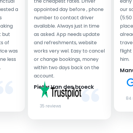
nctual
the cheapest rates. Driver
early
uested a
appointed day before , phone
our s
s
number to contact driver
(5:50
taking
available. Always just in time
place
t but
as asked. App needs update
alrea
s of
and refreshments, website
travel
rvice was
works very wel. Easy to cancel
fligh
ne less
or change bookings, money
him.
.
within two days back on the
Man
account.
Pieter Van den broeck
84 
35 reviews