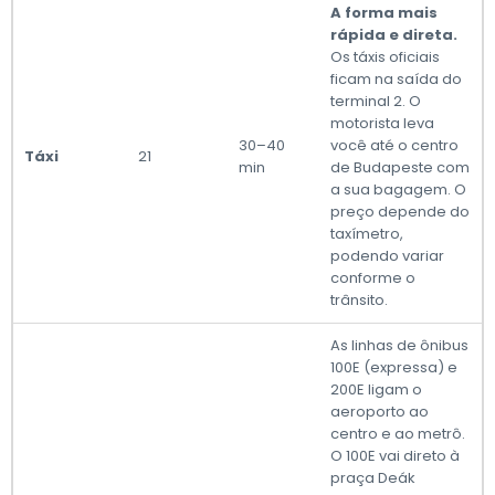
A forma mais
rápida e direta.
Os táxis oficiais
ficam na saída do
terminal 2. O
motorista leva
30–40
você até o centro
Táxi
21
min
de Budapeste com
a sua bagagem. O
preço depende do
taxímetro,
podendo variar
conforme o
trânsito.
As linhas de ônibus
100E (expressa) e
200E ligam o
aeroporto ao
centro e ao metrô.
O 100E vai direto à
praça Deák