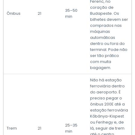
Ferenc, no
coração de
35–50
Ônibus
21
Budapeste. Os
min
bilhetes devem ser
comprados nas
máquinas
automáticas
dentro ou fora do
terminal. Pode não
ser tão prático
com muita
bagagem.
Não há estação
ferroviária dentro
do aeroporto. É
preciso pegar o
ônibus 200E até a
estação ferroviária
Kőbánya-Kispest
ou Ferihegy e, de
25–35
Trem
21
lá, seguir de trem
min
até o centro