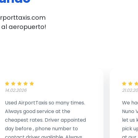
irporttaxis.com
 al aeropuerto!
14.02.2026
21.02.2
Used AirportTaxis so many times.
We had
Always good service at the
Nuno V
cheapest rates. Driver appointed
let us
day before , phone number to
pick u
contact driver available. Always
at our