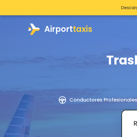
Descarg
Airport
taxis
Tras
Conductores Profesionale
R