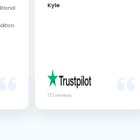
Kyle
tional
dition.
172 reviews