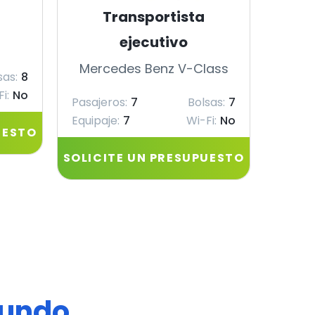
Transportista
ejecutivo
Merc
Mercedes Benz V-Class
sas:
8
Pasaje
i:
No
Equipa
Pasajeros:
7
Bolsas:
7
Equipaje:
7
Wi-Fi:
No
UESTO
SOLIC
SOLICITE UN PRESUPUESTO
mundo