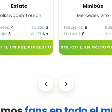
Estate
Minibús
olkswagen Touran
Mercedes Vito
eros:
4
Bolsas:
3
Pasajeros:
8
Bol
aje:
3
Wi-Fi:
No
Equipaje:
8
Wi-F
CITE UN PRESUPUESTO
SOLICITE UN PRESUP
emos
fans en todo el 