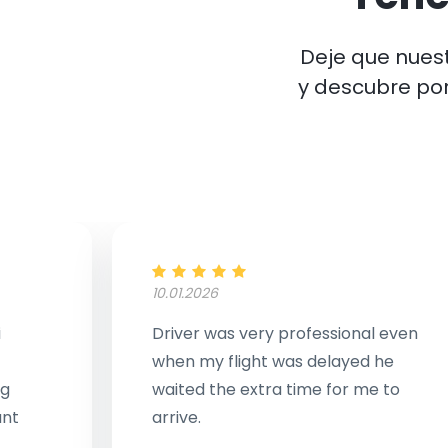
Deje que nuest
y descubre po
10.01.2026
i
Driver was very professional even
when my flight was delayed he
ng
waited the extra time for me to
ant
arrive.