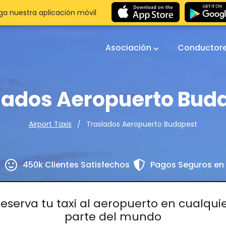
a nuestra aplicación móvil
Asociación
Conductor
lados Aeropuerto Bud
Traslados Aeropuerto Budapest
Airport Taxis
s
450k Clientes Satisfechos
Pagos Seguros en 
eserva tu taxi al aeropuerto en cualqui
parte del mundo