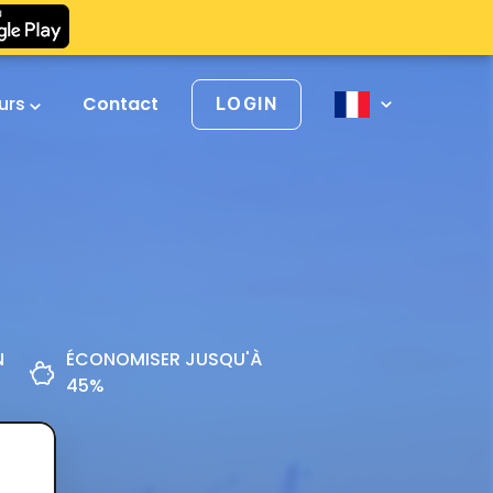
urs
Contact
LOGIN
N
ÉCONOMISER JUSQU'À
45%
z