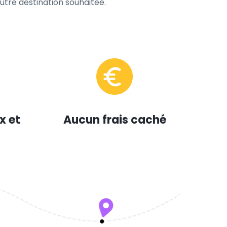
tre destination souhaitée.
x et
Aucun frais caché