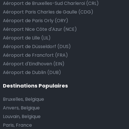
Aéroport de Bruxelles-Sud Charleroi (CRL)
passe de la manière la plus sûre, confortable et
Aéroport Paris Charles de Gaulle (CDG)
rapide possible. Si notre service répond ou même
Aéroport de Paris Orly (ORY)
dépasse vos attentes, vous avez bien sûr la possibilité
Aéroport Nice Côte d'Azur (NCE)
de donner un pourboire.
Aéroport de Lille (LIL)
La manière la plus simple pour ce faire est d’arrondir
Aéroport de Düsseldorf (DUS)
le prix de la course au montant supérieur, ou de dire
Aéroport de Francfort (FRA)
au chauffeur de ne pas rendre la monnaie après lui
Aéroport d'Eindhoven (EIN)
avoir donné un billet plus élevé que le prix de la
course.
Aéroport de Dublin (DUB)
Destinations Populaires
Combien coûte une navette d’aéroport à Agia
Bruxelles, Belgique
Paraskevi?
Anvers, Belgique
L’un des plus gros avantages des transports
Louvain, Belgique
d’aéroport proposés par Airport Taxis est un tarif fixe
Paris, France