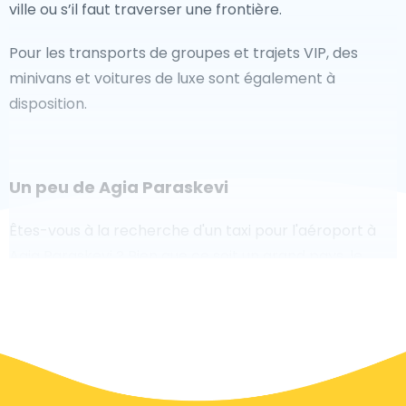
ville ou s’il faut traverser une frontière.
Pour les transports de groupes et trajets VIP, des
minivans et voitures de luxe sont également à
disposition.
Un peu de Agia Paraskevi
Êtes-vous à la recherche d'un taxi pour l'aéroport à
Agia Paraskevi ? Bien que ce soit un grand pays, le
nombre de taxis prêts à être utilisés dans chaque
zone permet de se rendre facilement et rapidement
à un aéroport, même à la demande. Bien que nous
vous recommandons de réserver votre transfert
aéroport en ligne sur notre site Web, pour vous faire