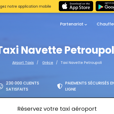
gez notre application mobile
Partenariat
Chauffe
Taxi Navette Petroupol
Taxi Navette Petroupoli
Airport Taxis
Grèce
230 000 CLIENTS
PAIEMENTS SÉCURISÉS E
SATISFAITS
LIGNE
Réservez votre taxi aéroport