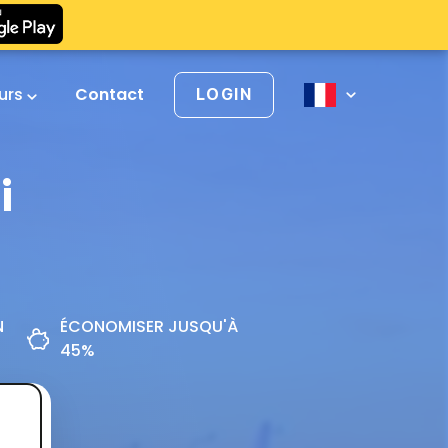
urs
Contact
LOGIN
i
N
ÉCONOMISER JUSQU'À
45%