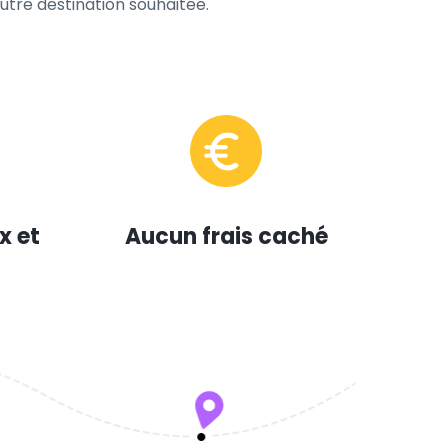
tre destination souhaitée.
x et
Aucun frais caché