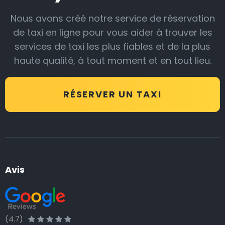
Nous avons créé notre service de réservation
Notre service de taxi d’aéroport est moins cher que
de taxi en ligne pour vous aider à trouver les
ce à quoi on peut s’attendre : vous payez jusqu’à 35 %
services de taxi les plus fiables et de la plus
de moins par rapport à un taxi normal pris sur place.
haute qualité, à tout moment et en tout lieu.
Une navette d’aéroport à un prix fixe abordable, c’est
un nouveau luxe !
RÉSERVER UN TAXI
Les transferts depuis l’aéroport sont notre spécialité :
vous n’avez donc pas à vous inquiéter de savoir quand,
où et qui ! Le prix de notre trajet en taxi comprend une
option « Meet & Greet » : nos chauffeurs suivent les
heures d’arrivée des vols pour venir vous accueillir, et
Avis
notre Helpdesk est à votre disposition 24 heures sur
24 et 7 jours sur 7 pour vous proposer aide et conseils.
Réservez votre transfert d’aéroport à l’avance ou sur
(4.7)