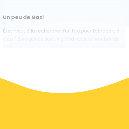
Un peu de Gazi
Êtes-vous à la recherche d'un taxi pour l'aéroport à
Gazi ? Bien que ce soit un grand pays, le nombre de
taxis prêts à être utilisés dans chaque zone permet de
se rendre facilement et rapidement à un aéroport,
même à la demande. Bien que nous vous
recommandons de réserver votre transfert aéroport
en ligne sur notre site Web, pour vous faire voyager
sans stress.
À Gazi, un service de taxi est assez développé, mais
nous aimerions tout de même vous guider à travers
certaines des questions les plus courantes sur la prise
d'un taxi de transfert aéroport.