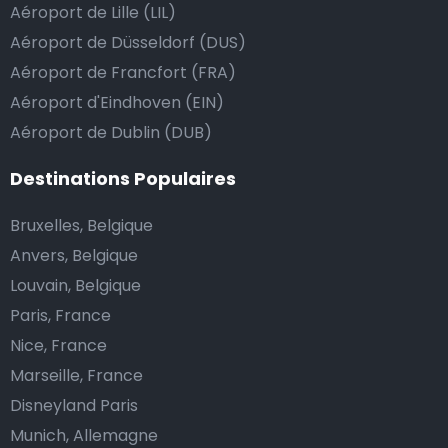
Aéroport de Lille (LIL)
course.
Aéroport de Düsseldorf (DUS)
Aéroport de Francfort (FRA)
Combien coûte une navette d’aéroport à Gazi?
Aéroport d'Eindhoven (EIN)
Aéroport de Dublin (DUB)
L’un des plus gros avantages des transports
d’aéroport proposés par Airport Taxis est un tarif fixe
Destinations Populaires
pour votre navette.
Bruxelles, Belgique
Contrairement aux taxis traditionnels, nous n’ajoutons
Anvers, Belgique
pas de frais supplémentaires au prix d’une course en
Louvain, Belgique
taxi de nuit, ni de supplément pour venir vous
Paris, France
chercher ou pour l’attente si votre vol a du retard.
Nice, France
Réservez votre navette d’aéroport abordable et
Marseille, France
profitez de votre voyage.
Disneyland Paris
Munich, Allemagne