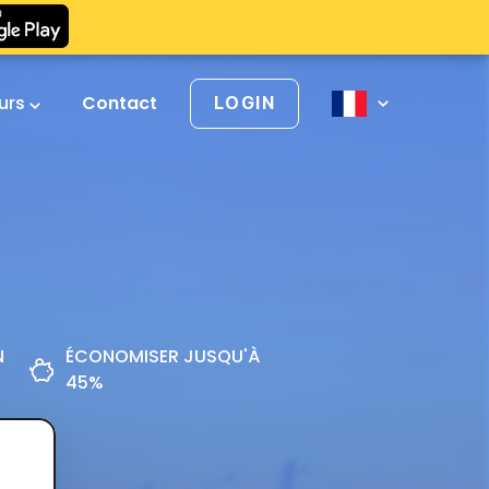
urs
Contact
LOGIN
N
ÉCONOMISER JUSQU'À
45%
z