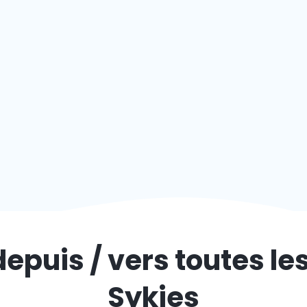
depuis / vers toutes le
Sykies