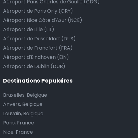
Aéroport Paris Charles de Gaulle (CDG)
dépasse vos attentes, vous avez bien sûr la possibilité
Aéroport de Paris Orly (ORY)
de donner un pourboire.
Aéroport Nice Côte d'Azur (NCE)
La manière la plus simple pour ce faire est d’arrondir
Aéroport de Lille (LIL)
le prix de la course au montant supérieur, ou de dire
Aéroport de Düsseldorf (DUS)
au chauffeur de ne pas rendre la monnaie après lui
Aéroport de Francfort (FRA)
avoir donné un billet plus élevé que le prix de la
Aéroport d'Eindhoven (EIN)
course.
Aéroport de Dublin (DUB)
Destinations Populaires
Combien coûte une navette d’aéroport à Néa
Smyrne?
Bruxelles, Belgique
L’un des plus gros avantages des transports
Anvers, Belgique
d’aéroport proposés par Airport Taxis est un tarif fixe
Louvain, Belgique
pour votre navette.
Paris, France
Nice, France
Contrairement aux taxis traditionnels, nous n’ajoutons