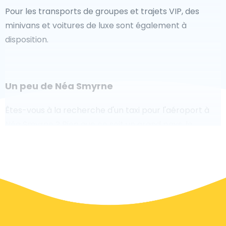
Pour les transports de groupes et trajets VIP, des
minivans et voitures de luxe sont également à
disposition.
Un peu de Néa Smyrne
Êtes-vous à la recherche d'un taxi pour l'aéroport à
Néa Smyrne ? Bien que ce soit un grand pays, le
nombre de taxis prêts à être utilisés dans chaque
zone permet de se rendre facilement et rapidement
à un aéroport, même à la demande. Bien que nous
vous recommandons de réserver votre transfert
aéroport en ligne sur notre site Web, pour vous faire
voyager sans stress.