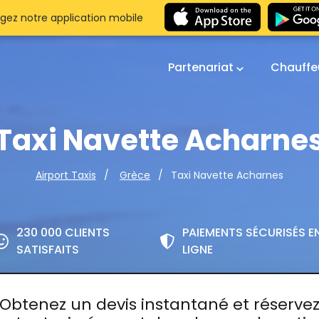
gez notre application mobile
Partenariat
Chauffe
Taxi Navette Acharne
Taxi Navette Acharnes
Airport Taxis
Grèce
230 000 CLIENTS
PAIEMENTS SÉCURISÉS E
SATISFAITS
LIGNE
Obtenez un devis instantané et réserve