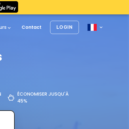
urs
Contact
LOGIN
s
N
ÉCONOMISER JUSQU'À
45%
z