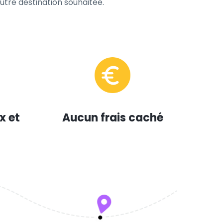
tre destination souhaitée.
x et
Aucun frais caché