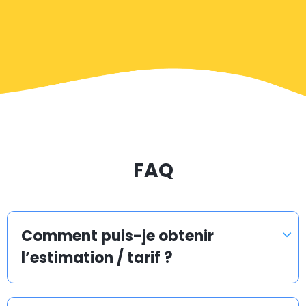
les villes et villages de Sutton. Jetez un œil sur la liste
de l’ensemble des aéroports et réservez en ligne
votre transfert en taxi.
Service de taxi depuis/vers toutes les villes de
Sutton
À la recherche d’une navette d’aéroport abordable à
FAQ
Sutton ? Avec Airporttaxis.com, vous payez 35 % de
moins pour un service de transfert, par rapport à un
taxi normal pris sur place.
Comment puis-je obtenir
Inutile de vous tracasser pour les trajets aller ou
l’estimation / tarif ?
retour à un aéroport, une gare de train ou un port de
croisière. Nous assurons pour vous un transfert en taxi