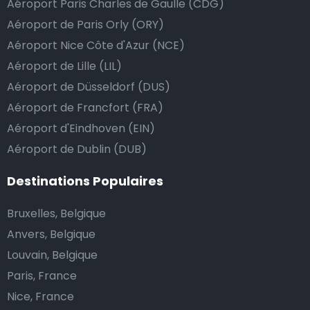
Aéroport Paris Charles de Gaulle (CDG)
dépasse vos attentes, vous avez bien sûr la possibilité
Aéroport de Paris Orly (ORY)
de donner un pourboire.
Aéroport Nice Côte d'Azur (NCE)
La manière la plus simple pour ce faire est d’arrondir
le prix de la course au montant supérieur, ou de dire
Aéroport de Lille (LIL)
au chauffeur de ne pas rendre la monnaie après lui
Aéroport de Düsseldorf (DUS)
avoir donné un billet plus élevé que le prix de la
Aéroport de Francfort (FRA)
course.
Aéroport d'Eindhoven (EIN)
Aéroport de Dublin (DUB)
Combien coûte une navette d’aéroport à Sutton?
Destinations Populaires
L’un des plus gros avantages des transports
Bruxelles, Belgique
d’aéroport proposés par Airport Taxis est un tarif fixe
Anvers, Belgique
pour votre navette.
Louvain, Belgique
Paris, France
Contrairement aux taxis traditionnels, nous n’ajoutons
Nice, France
pas de frais supplémentaires au prix d’une course en