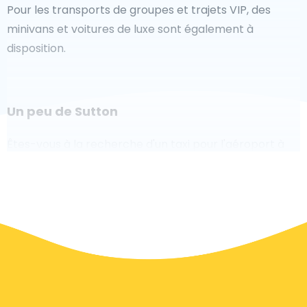
Pour les transports de groupes et trajets VIP, des
minivans et voitures de luxe sont également à
disposition.
Un peu de Sutton
Êtes-vous à la recherche d'un taxi pour l'aéroport à
Sutton ? Bien que ce soit un grand pays, le nombre de
taxis prêts à être utilisés dans chaque zone permet de
se rendre facilement et rapidement à un aéroport,
même à la demande. Bien que nous vous
recommandons de réserver votre transfert aéroport
en ligne sur notre site Web, pour vous faire voyager
sans stress.