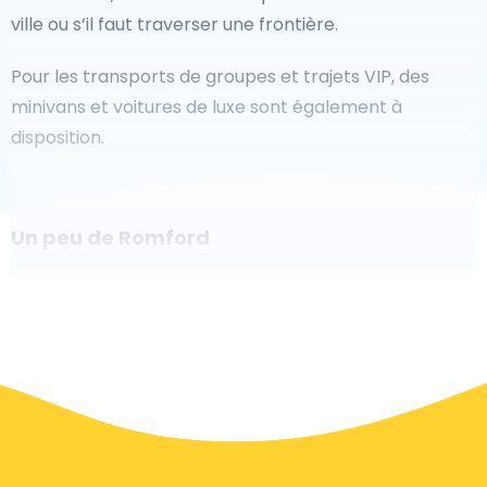
ville ou s’il faut traverser une frontière.
Pour les transports de groupes et trajets VIP, des
minivans et voitures de luxe sont également à
disposition.
Un peu de Romford
Êtes-vous à la recherche d'un taxi pour l'aéroport à
Romford ? Bien que ce soit un grand pays, le nombre
de taxis prêts à être utilisés dans chaque zone permet
de se rendre facilement et rapidement à un aéroport,
même à la demande. Bien que nous vous
recommandons de réserver votre transfert aéroport
en ligne sur notre site Web, pour vous faire voyager