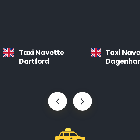
bien entretenues, équipées d’un système de
navigation et d’air conditionné.
Les chauffeurs professionnels d’Airporttaxis.com sont
ponctuels, aimables et attentifs aux besoins des
clients.
Taxi Navette
Taxi Nave
Dartford
Dagenha
Taxis d’aéroport à Romford
Infos pratiques à savoir sur les navettes d’aéroport
Le temps est précieux. Vous pouvez gagner des
heures en utilisant Airporttaxis.com plutôt que les
transports en commun.
Nous proposons différents types de voitures bien
entretenues qui sont prévues pour les transports