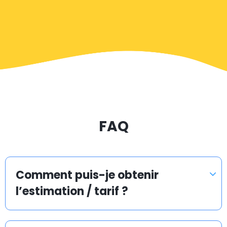
les villes et villages de Leeds. Jetez un œil sur la liste de
l’ensemble des aéroports et réservez en ligne votre
transfert en taxi.
Service de taxi depuis/vers toutes les villes de
Leeds
À la recherche d’une navette d’aéroport abordable à
FAQ
Leeds ? Avec Airporttaxis.com, vous payez 35 % de
moins pour un service de transfert, par rapport à un
taxi normal pris sur place.
Comment puis-je obtenir
Inutile de vous tracasser pour les trajets aller ou
l’estimation / tarif ?
retour à un aéroport, une gare de train ou un port de
croisière. Nous assurons pour vous un transfert en taxi