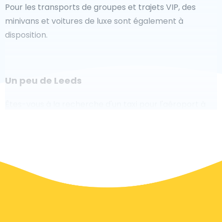
Pour les transports de groupes et trajets VIP, des
minivans et voitures de luxe sont également à
disposition.
Un peu de Leeds
Êtes-vous à la recherche d'un taxi pour l'aéroport à
Leeds ? Bien que ce soit un grand pays, le nombre de
taxis prêts à être utilisés dans chaque zone permet de
se rendre facilement et rapidement à un aéroport,
même à la demande. Bien que nous vous
recommandons de réserver votre transfert aéroport
en ligne sur notre site Web, pour vous faire voyager
sans stress.