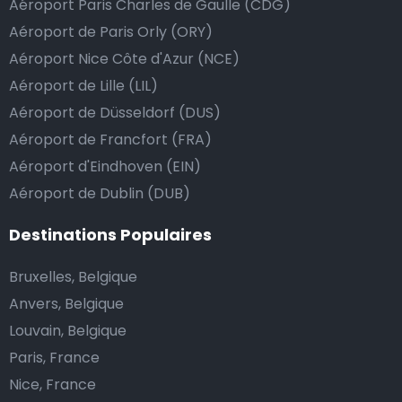
Aéroport Paris Charles de Gaulle (CDG)
dépasse vos attentes, vous avez bien sûr la possibilité
Aéroport de Paris Orly (ORY)
de donner un pourboire.
Aéroport Nice Côte d'Azur (NCE)
La manière la plus simple pour ce faire est d’arrondir
le prix de la course au montant supérieur, ou de dire
Aéroport de Lille (LIL)
au chauffeur de ne pas rendre la monnaie après lui
Aéroport de Düsseldorf (DUS)
avoir donné un billet plus élevé que le prix de la
Aéroport de Francfort (FRA)
course.
Aéroport d'Eindhoven (EIN)
Aéroport de Dublin (DUB)
Combien coûte une navette d’aéroport à Leeds?
Destinations Populaires
L’un des plus gros avantages des transports
Bruxelles, Belgique
d’aéroport proposés par Airport Taxis est un tarif fixe
Anvers, Belgique
pour votre navette.
Louvain, Belgique
Paris, France
Contrairement aux taxis traditionnels, nous n’ajoutons
Nice, France
pas de frais supplémentaires au prix d’une course en