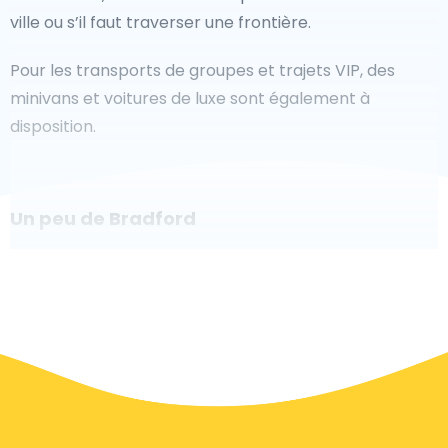
ville ou s’il faut traverser une frontière.
Pour les transports de groupes et trajets VIP, des
minivans et voitures de luxe sont également à
disposition.
Un peu de Bradford
Êtes-vous à la recherche d'un taxi pour l'aéroport à
Bradford ? Bien que ce soit un grand pays, le nombre
de taxis prêts à être utilisés dans chaque zone permet
de se rendre facilement et rapidement à un aéroport,
même à la demande. Bien que nous vous
recommandons de réserver votre transfert aéroport
en ligne sur notre site Web, pour vous faire voyager