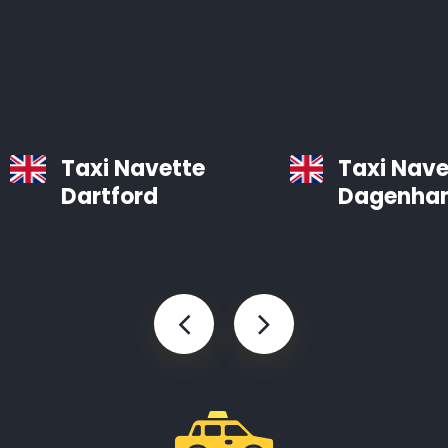
bien entretenues, équipées d’un système de
navigation et d’air conditionné.
Les chauffeurs professionnels d’Airporttaxis.com sont
ponctuels, aimables et attentifs aux besoins des
clients.
Taxi Navette
Taxi Nave
Dartford
Dagenha
Taxis d’aéroport à Bradford
Infos pratiques à savoir sur les navettes d’aéroport
Le temps est précieux. Vous pouvez gagner des
heures en utilisant Airporttaxis.com plutôt que les
transports en commun.
Nous proposons différents types de voitures bien
entretenues qui sont prévues pour les transports