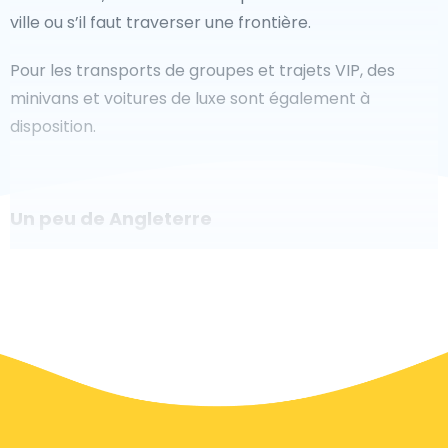
ville ou s’il faut traverser une frontière.
Pour les transports de groupes et trajets VIP, des
minivans et voitures de luxe sont également à
disposition.
Un peu de Angleterre
Êtes-vous à la recherche d'un taxi pour l'aéroport à
Angleterre ? Bien que ce soit un grand pays, le
nombre de taxis prêts à être utilisés dans chaque
zone permet de se rendre facilement et rapidement
à un aéroport, même à la demande. Bien que nous
vous recommandons de réserver votre transfert
aéroport en ligne sur notre site Web, pour vous faire