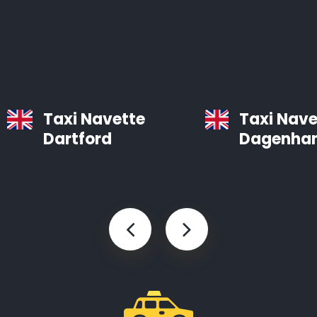
bien entretenues, équipées d’un système de
navigation et d’air conditionné.
Les chauffeurs professionnels d’Airporttaxis.com sont
ponctuels, aimables et attentifs aux besoins des
clients.
Taxi Navette
Taxi Nave
Dartford
Dagenha
Taxis d’aéroport à Angleterre
Infos pratiques à savoir sur les navettes d’aéroport
Le temps est précieux. Vous pouvez gagner des
heures en utilisant Airporttaxis.com plutôt que les
transports en commun.
Nous proposons différents types de voitures bien
entretenues qui sont prévues pour les transports