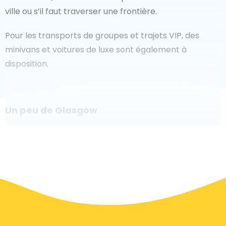
ville ou s’il faut traverser une frontière.
Pour les transports de groupes et trajets VIP, des
minivans et voitures de luxe sont également à
disposition.
Un peu de Glasgow
Êtes-vous à la recherche d'un taxi pour l'aéroport à
Glasgow ? Bien que ce soit un grand pays, le nombre
de taxis prêts à être utilisés dans chaque zone permet
de se rendre facilement et rapidement à un aéroport,
même à la demande. Bien que nous vous
recommandons de réserver votre transfert aéroport
en ligne sur notre site Web, pour vous faire voyager