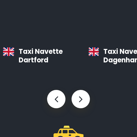
bien entretenues, équipées d’un système de
navigation et d’air conditionné.
Les chauffeurs professionnels d’Airporttaxis.com sont
ponctuels, aimables et attentifs aux besoins des
clients.
Taxi Navette
Taxi Nave
Dartford
Dagenha
Taxis d’aéroport à Glasgow
Infos pratiques à savoir sur les navettes d’aéroport
Le temps est précieux. Vous pouvez gagner des
heures en utilisant Airporttaxis.com plutôt que les
transports en commun.
Nous proposons différents types de voitures bien
entretenues qui sont prévues pour les transports