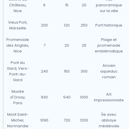
Château,
6
15
20
panoramique
Nice
sur la ville
Vieux Port,
200
120
250
Port historique
Marseille
Promenade
Plage et
des Anglais,
7
20
25
promenade
Nice
emblématique
Pont du
Ancien
Gard, Vers-
240
150
300
aqueduc
Pont-du-
romain
Gard
Musée
Art
d'Orsay,
930
540
1000
impressionniste
Paris
Mont Saint-
Île avec
Michel,
1090
720
1200
abbaye
Normandie
médiévale