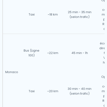
Opt
r
con
25 min - 35 min
Taxi
~18 km
mai
(selon trafic)
pl
Ré
co
éco
dire
Bus (Ligne
~22 km
45 min - 1h
f
100)
Vé
ho
Monaco
Opt
r
con
30 min - 40 min
Taxi
~20 km
mai
(selon trafic)
pl
Ré
co