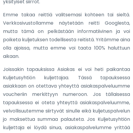
yksityiset siirrot.
Emme takaa reittiä valitsemasi kohteen tai sieltä.
Verkkosivustollamme näytetään reitti Googlesta,
mutta tämä on pelkästään informatiivinen ja voi
poiketa kuljetuksen todellisesta reitistä. Yritämme aina
olla ajoissa, mutta emme voi taata 100% haluttuun
aikaan.
Joissakin tapauksissa Asiakas ei voi heti paikantaa
Kuljetusyhtiön kuljettajaa. Tässä tapauksessa
asiakkaan on otettava yhteyttä asiakaspalveluumme
voucheriin merkittyyn numeroon. Jos tällaisessa
tapauksessa ei oteta yhteyttä asiakaspalveluumme,
velvollisuutemme siirtyvät sinulle eikä kuljetuspalvelun
jo maksettua summaa palauteta. Jos Kuljetusyhtiön
kuljettaja ei löydä sinua, asiakaspalvelumme yrittää