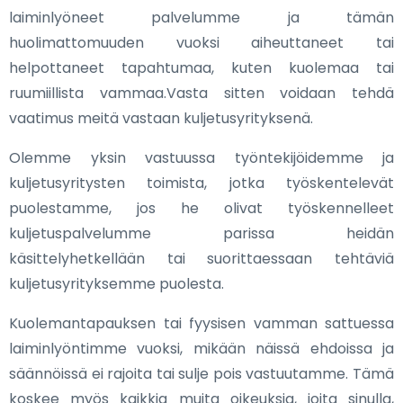
laiminlyöneet palvelumme ja tämän
huolimattomuuden vuoksi aiheuttaneet tai
helpottaneet tapahtumaa, kuten kuolemaa tai
ruumiillista vammaa.Vasta sitten voidaan tehdä
vaatimus meitä vastaan kuljetusyrityksenä.
Olemme yksin vastuussa työntekijöidemme ja
kuljetusyritysten toimista, jotka työskentelevät
puolestamme, jos he olivat työskennelleet
kuljetuspalvelumme parissa heidän
käsittelyhetkellään tai suorittaessaan tehtäviä
kuljetusyrityksemme puolesta.
Kuolemantapauksen tai fyysisen vamman sattuessa
laiminlyöntimme vuoksi, mikään näissä ehdoissa ja
säännöissä ei rajoita tai sulje pois vastuutamme. Tämä
koskee myös kaikkia muita oikeuksia, joita sinulla,