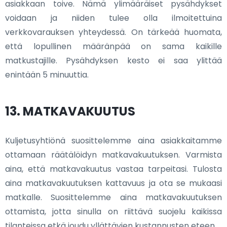
asiakkaan toive. Nämä ylimääräiset pysähdykset
voidaan ja niiden tulee olla ilmoitettuina
verkkovarauksen yhteydessä. On tärkeää huomata,
että lopullinen määränpää on sama kaikille
matkustajille. Pysähdyksen kesto ei saa ylittää
enintään 5 minuuttia.
13. MATKAVAKUUTUS
Kuljetusyhtiönä suosittelemme aina asiakkaitamme
ottamaan räätälöidyn matkavakuutuksen. Varmista
aina, että matkavakuutus vastaa tarpeitasi. Tulosta
aina matkavakuutuksen kattavuus ja ota se mukaasi
matkalle. Suosittelemme aina matkavakuutuksen
ottamista, jotta sinulla on riittävä suojelu kaikissa
tilanteissa etkä joudu yllättävien kustannusten eteen.