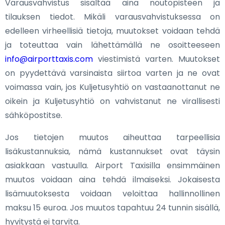
Varausvahvistus sisältää aina noutopisteen ja
tilauksen tiedot. Mikäli varausvahvistuksessa on
edelleen virheellisiä tietoja, muutokset voidaan tehdä
ja toteuttaa vain lähettämällä ne osoitteeseen
info@airporttaxis.com
viestimistä varten. Muutokset
on pyydettävä varsinaista siirtoa varten ja ne ovat
voimassa vain, jos Kuljetusyhtiö on vastaanottanut ne
oikein ja Kuljetusyhtiö on vahvistanut ne virallisesti
sähköpostitse.
Jos tietojen muutos aiheuttaa tarpeellisia
lisäkustannuksia, nämä kustannukset ovat täysin
asiakkaan vastuulla. Airport Taxisilla ensimmäinen
muutos voidaan aina tehdä ilmaiseksi. Jokaisesta
lisämuutoksesta voidaan veloittaa hallinnollinen
maksu 15 euroa. Jos muutos tapahtuu 24 tunnin sisällä,
hyvitystä ei tarvita.