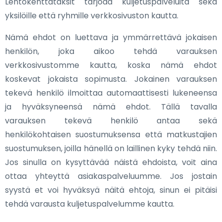
Lentokenttätaksit tarjoaa kuljetuspalveluita sekä
yksilöille että ryhmille verkkosivuston kautta.
Nämä ehdot on luettava ja ymmärrettävä jokaisen
henkilön, joka aikoo tehdä varauksen
verkkosivustomme kautta, koska nämä ehdot
koskevat jokaista sopimusta. Jokainen varauksen
tekevä henkilö ilmoittaa automaattisesti lukeneensa
ja hyväksyneensä nämä ehdot. Tällä tavalla
varauksen tekevä henkilö antaa sekä
henkilökohtaisen suostumuksensa että matkustajien
suostumuksen, joilla hänellä on laillinen kyky tehdä niin.
Jos sinulla on kysyttävää näistä ehdoista, voit aina
ottaa yhteyttä asiakaspalveluumme. Jos jostain
syystä et voi hyväksyä näitä ehtoja, sinun ei pitäisi
tehdä varausta kuljetuspalvelumme kautta.