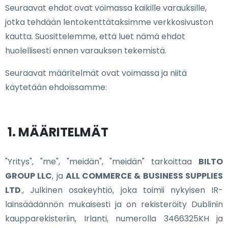
Seuraavat ehdot ovat voimassa kaikille varauksille,
jotka tehdään lentokenttätaksimme verkkosivuston
kautta. Suosittelemme, että luet nämä ehdot
huolellisesti ennen varauksen tekemistä.
Seuraavat määritelmät ovat voimassa ja niitä
käytetään ehdoissamme:
1. MÄÄRITELMÄT
"Yritys", "me", "meidän", "meidän" tarkoittaa
BILTO
GROUP LLC
, ja
ALL COMMERCE & BUSINESS SUPPLIES
LTD
., Julkinen osakeyhtiö, joka toimii nykyisen IR-
lainsäädännön mukaisesti ja on rekisteröity Dublinin
kaupparekisteriin, Irlanti, numerolla 3466325KH ja