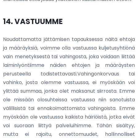
14. VASTUUMME
Noudattamatta jättämisen tapauksessa näitä ehtoja
ja määräyksiä, voimme olla vastuussa kuljetusyhtiönä
vain menetyksestä tai vahingosta, joka voidaan liittää
laiminlyöntiimme näiden ehtojen ja määräysten
perusteella todistettavasti.Vahingonkorvaus tai
vahinko, josta olemme vastuussa, ei myöskään voi
ylittää summaa, jonka olet maksanut siirrosta. Emme
ole missään olosuhteissa vastuussa niin sanotuista
välillisistä tai ennakoimattomista vahingoista. Emme
myöskään ole vastuussa kaikista häiriöistä, jotka eivät
voi suoraan liittyä palveluihimme. Tähän sisältyy,
mutta ei rajoitu, onnettomuudet, hallinnolliset