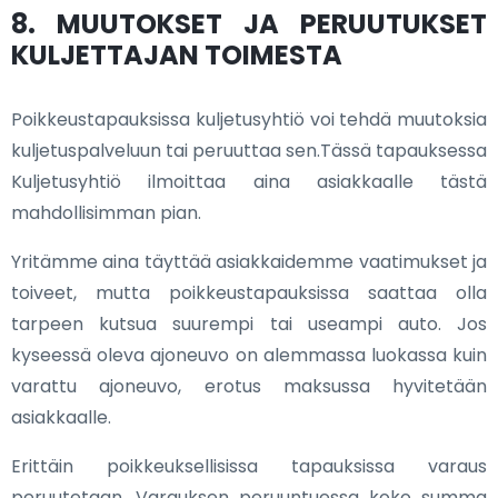
8. MUUTOKSET JA PERUUTUKSET
KULJETTAJAN TOIMESTA
Poikkeustapauksissa kuljetusyhtiö voi tehdä muutoksia
kuljetuspalveluun tai peruuttaa sen.Tässä tapauksessa
Kuljetusyhtiö ilmoittaa aina asiakkaalle tästä
mahdollisimman pian.
Yritämme aina täyttää asiakkaidemme vaatimukset ja
toiveet, mutta poikkeustapauksissa saattaa olla
tarpeen kutsua suurempi tai useampi auto. Jos
kyseessä oleva ajoneuvo on alemmassa luokassa kuin
varattu ajoneuvo, erotus maksussa hyvitetään
asiakkaalle.
Erittäin poikkeuksellisissa tapauksissa varaus
peruutetaan. Varauksen peruuntuessa koko summa