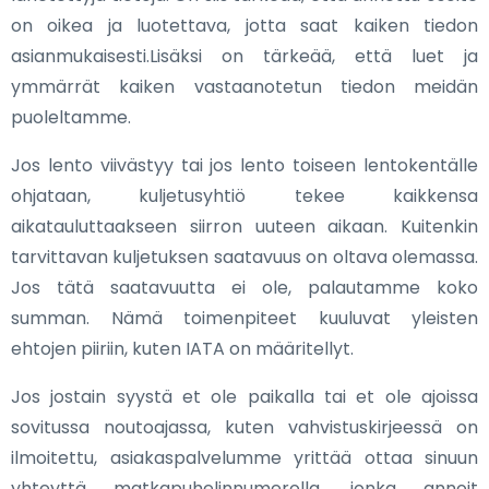
on oikea ja luotettava, jotta saat kaiken tiedon
asianmukaisesti.Lisäksi on tärkeää, että luet ja
ymmärrät kaiken vastaanotetun tiedon meidän
puoleltamme.
Jos lento viivästyy tai jos lento toiseen lentokentälle
ohjataan, kuljetusyhtiö tekee kaikkensa
aikatauluttaakseen siirron uuteen aikaan. Kuitenkin
tarvittavan kuljetuksen saatavuus on oltava olemassa.
Jos tätä saatavuutta ei ole, palautamme koko
summan. Nämä toimenpiteet kuuluvat yleisten
ehtojen piiriin, kuten IATA on määritellyt.
Jos jostain syystä et ole paikalla tai et ole ajoissa
sovitussa noutoajassa, kuten vahvistuskirjeessä on
ilmoitettu, asiakaspalvelumme yrittää ottaa sinuun
yhteyttä matkapuhelinnumerolla, jonka annoit