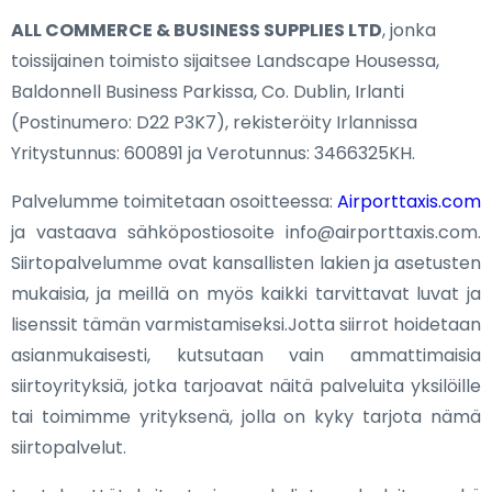
ALL COMMERCE & BUSINESS SUPPLIES LTD
, jonka
toissijainen toimisto sijaitsee Landscape Housessa,
Baldonnell Business Parkissa, Co. Dublin, Irlanti
(Postinumero: D22 P3K7), rekisteröity Irlannissa
Yritystunnus: 600891 ja Verotunnus: 3466325KH.
Palvelumme toimitetaan osoitteessa:
Airporttaxis.com
ja vastaava sähköpostiosoite info@airporttaxis.com.
Siirtopalvelumme ovat kansallisten lakien ja asetusten
mukaisia, ja meillä on myös kaikki tarvittavat luvat ja
lisenssit tämän varmistamiseksi.Jotta siirrot hoidetaan
asianmukaisesti, kutsutaan vain ammattimaisia
siirtoyrityksiä, jotka tarjoavat näitä palveluita yksilöille
tai toimimme yrityksenä, jolla on kyky tarjota nämä
siirtopalvelut.