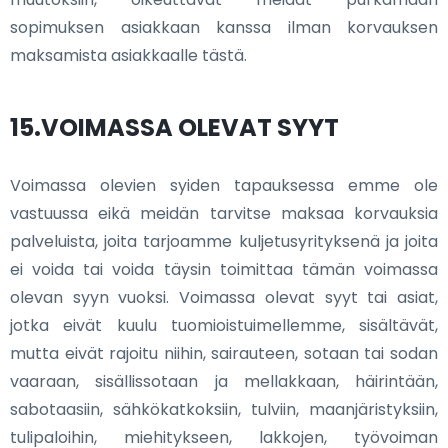
sopimuksen asiakkaan kanssa ilman korvauksen
maksamista asiakkaalle tästä.
15.VOIMASSA OLEVAT SYYT
Voimassa olevien syiden tapauksessa emme ole
vastuussa eikä meidän tarvitse maksaa korvauksia
palveluista, joita tarjoamme kuljetusyrityksenä ja joita
ei voida tai voida täysin toimittaa tämän voimassa
olevan syyn vuoksi. Voimassa olevat syyt tai asiat,
jotka eivät kuulu tuomioistuimellemme, sisältävät,
mutta eivät rajoitu niihin, sairauteen, sotaan tai sodan
vaaraan, sisällissotaan ja mellakkaan, häirintään,
sabotaasiin, sähkökatkoksiin, tulviin, maanjäristyksiin,
tulipaloihin, miehitykseen, lakkojen, työvoiman