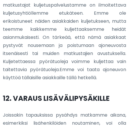
matkustajat kuljetuspalvelustamme on ilmoitettava
kuljetusyhtiöllemme etukäteen. Emme ole
erikoistuneet näiden asiakkaiden kuljetukseen, mutta
teemme kaikkemme kuljettaaksemme heidät
asianmukaisesti. On tärkeää, että nämä asiakkaat
pystyvät nousemaan ja poistumaan ajoneuvosta
itsenäisesti tai muiden matkustajien avustuksella.
Kuljetettaessa pyörätuoleja voimme kuljettaa vain
taitettavia pyörätuoleja.Emme voi taata ajoneuvon
käyttöä tällaisille asiakkaille tällä hetkellä.
12. VARAUS LISÄVÄLIPYSÄKILLE
Joissakin tapauksissa pysähdys matkamme aikana,
esimerkiksi lisähenkilöiden noutaminen, voi olla