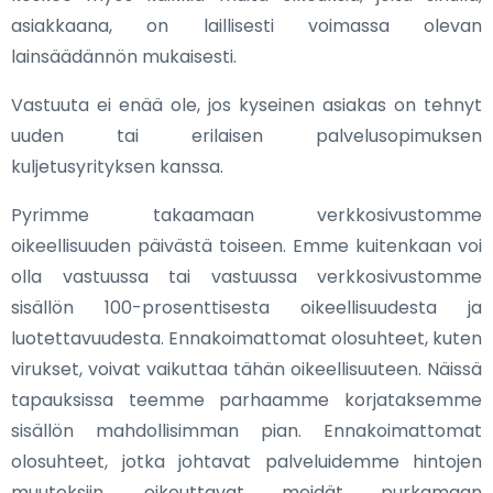
asiakkaana, on laillisesti voimassa olevan
lainsäädännön mukaisesti.
Vastuuta ei enää ole, jos kyseinen asiakas on tehnyt
uuden tai erilaisen palvelusopimuksen
kuljetusyrityksen kanssa.
Pyrimme takaamaan verkkosivustomme
oikeellisuuden päivästä toiseen. Emme kuitenkaan voi
olla vastuussa tai vastuussa verkkosivustomme
sisällön 100-prosenttisesta oikeellisuudesta ja
luotettavuudesta. Ennakoimattomat olosuhteet, kuten
virukset, voivat vaikuttaa tähän oikeellisuuteen. Näissä
tapauksissa teemme parhaamme korjataksemme
sisällön mahdollisimman pian. Ennakoimattomat
olosuhteet, jotka johtavat palveluidemme hintojen
muutoksiin, oikeuttavat meidät purkamaan