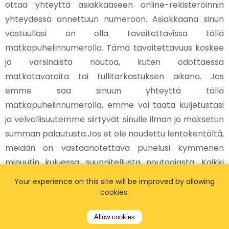
ottaa yhteyttä asiakkaaseen online-rekisteröinnin
yhteydessä annettuun numeroon. Asiakkaana sinun
vastuullasi on olla tavoitettavissa tällä
matkapuhelinnumerolla. Tämä tavoitettavuus koskee
jo varsinaista noutoa, kuten odottaessa
matkatavaroita tai tullitarkastuksen aikana. Jos
emme saa sinuun yhteyttä tällä
matkapuhelinnumerolla, emme voi taata kuljetustasi
ja velvollisuutemme siirtyvät sinulle ilman jo maksetun
summan palautusta.Jos et ole noudettu lentokentältä,
meidän on vastaanotettava puhelusi kymmenen
minuutin kuluessa suunnitellusta noutoajasta. Kaikki
asiakaspalveluumme saapuvat puhelut tallennetaan
Your experience on this site will be improved by allowing
ulkoiseen yritykseen, jotta niitä voidaan käyttää
cookies.
todisteina mahdollisissa riitatilanteissa. Nämä
Allow cookies
tallennetut tiedot lasketaan siten myös päteviksi