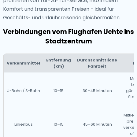
profitieren von Tür-zu-Tür-Service, maximalem
Komfort und transparenten Preisen – ideal für
Geschäfts- und Urlaubsreisende gleichermaßen.
Verbindungen vom Flughafen Uchte ins
Stadtzentrum
Entfernung
Durchschnittliche
Verkehrsmittel
K
(km)
Fahrzeit
Mit
be
U-Bahn / S-Bahn
10–15
30–45 Minuten
günst
Stoß
ü
Mittler
preis
Linienbus
10–15
45–60 Minuten
verke
oft