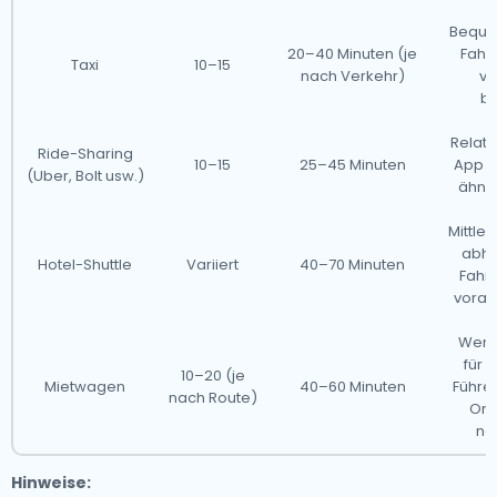
Beque
20–40 Minuten (je
Fahrt
Taxi
10–15
nach Verkehr)
vo
be
Relat
Ride-Sharing
10–15
25–45 Minuten
App er
(Uber, Bolt usw.)
ähnli
Mittler
abhä
Hotel-Shuttle
Variiert
40–70 Minuten
Fahrp
vorab
Weni
für 
10–20 (je
Mietwagen
40–60 Minuten
Führe
nach Route)
Ori
no
Hinweise: