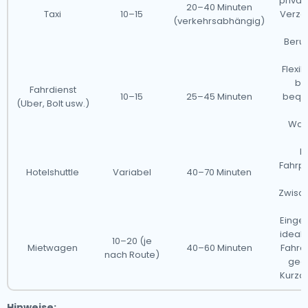
privat
20–40 Minuten
Taxi
10–15
Verzö
(verkehrsabhängig)
Beruf
Flexi
ba
Fahrdienst
10–15
25–45 Minuten
bequ
(Uber, Bolt usw.)
Wart
Mi
Fahrpl
Hotelshuttle
Variabel
40–70 Minuten
o
Zwisc
Einge
ideal 
10–20 (je
Mietwagen
40–60 Minuten
Fahre
nach Route)
geei
Kurza
Hinweise: