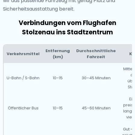
wir das passende Fahrzeug mit genug Platz und
Sicherheitsausstattung bereit.
Verbindungen vom Flughafen
Stolzenau ins Stadtzentrum
Entfernung
Durchschnittliche
Verkehrsmittel
Ko
(km)
Fahrzeit
Mittel
ab
U-Bahn / S-Bahn
10–15
30–45 Minuten
über
Sto
Ei
preis
Öffentlicher Bus
10–15
45–60 Minuten
langs
viel
Gut – 