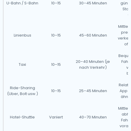
U-Bahn / S-Bahn
10–15
30–45 Minuten
günst
Stoß
ü
Mittler
preis
Linienbus
10–15
45–60 Minuten
verke
oft
Beque
20–40 Minuten (je
Fahrt
Taxi
10–15
nach Verkehr)
vo
be
Relat
Ride-Sharing
10–15
25–45 Minuten
App er
(Uber, Bolt usw.)
ähnli
Mittler
abhä
Hotel-Shuttle
Variiert
40–70 Minuten
Fahrp
vorab