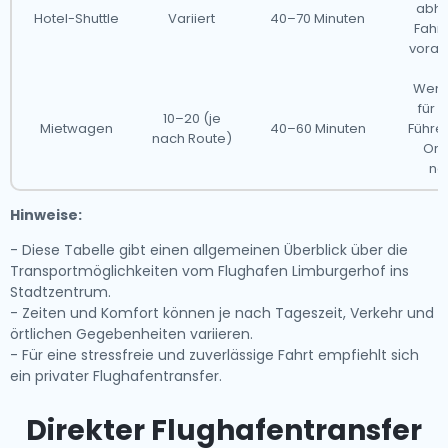
abhä
Hotel-Shuttle
Variiert
40–70 Minuten
Fahrp
vorab
Weni
für 
10–20 (je
Mietwagen
40–60 Minuten
Führe
nach Route)
Ori
no
Hinweise:
- Diese Tabelle gibt einen allgemeinen Überblick über die
Transportmöglichkeiten vom Flughafen Limburgerhof ins
Stadtzentrum.
- Zeiten und Komfort können je nach Tageszeit, Verkehr und
örtlichen Gegebenheiten variieren.
- Für eine stressfreie und zuverlässige Fahrt empfiehlt sich
ein privater Flughafentransfer.
Direkter Flughafentransfer