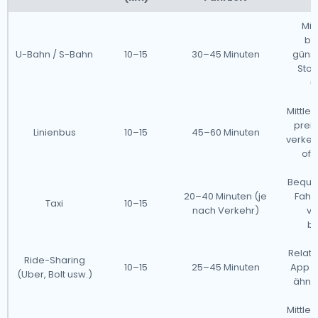
Mit
be
U-Bahn / S-Bahn
10–15
30–45 Minuten
günst
Stoß
ü
Mittler
preis
Linienbus
10–15
45–60 Minuten
verke
oft
Beque
20–40 Minuten (je
Fahrt
Taxi
10–15
nach Verkehr)
vo
be
Relat
Ride-Sharing
10–15
25–45 Minuten
App er
(Uber, Bolt usw.)
ähnli
Mittler