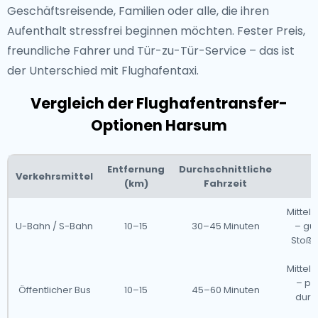
Geschäftsreisende, Familien oder alle, die ihren
Aufenthalt stressfrei beginnen möchten. Fester Preis,
freundliche Fahrer und Tür-zu-Tür-Service – das ist
der Unterschied mit Flughafentaxi.
Vergleich der Flughafentransfer-
Optionen Harsum
Entfernung
Durchschnittliche
Verkehrsmittel
(km)
Fahrzeit
Mitte
U-Bahn / S-Bahn
10–15
30–45 Minuten
– gün
Stoßze
Mitte
– pr
Öffentlicher Bus
10–15
45–60 Minuten
durc