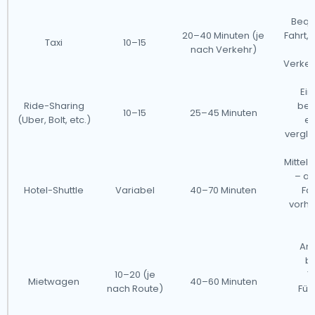
Bequ
20–40 Minuten (je
Fahrt,
Taxi
10–15
nach Verkehr)
Verke
Ein
Ride-Sharing
beq
10–15
25–45 Minuten
(Uber, Bolt, etc.)
er
vergle
Mitte
– a
Hotel-Shuttle
Variabel
40–70 Minuten
Fah
vorhe
Am
b
10–20 (je
T
Mietwagen
40–60 Minuten
nach Route)
Füh
N