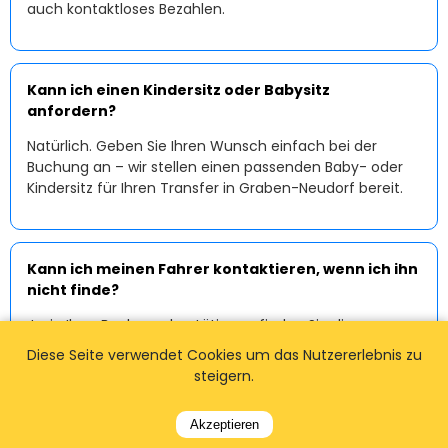
auch kontaktloses Bezahlen.
Kann ich einen Kindersitz oder Babysitz
anfordern?
Natürlich. Geben Sie Ihren Wunsch einfach bei der
Buchung an – wir stellen einen passenden Baby- oder
Kindersitz für Ihren Transfer in Graben-Neudorf bereit.
Kann ich meinen Fahrer kontaktieren, wenn ich ihn
nicht finde?
Ja, in Ihrer Buchungsbestätigung finden Sie die
Kontaktdaten Ihres Fahrers oder unseres Support-
Diese Seite verwendet Cookies um das Nutzererlebnis zu
Teams. Sollte es zu Unklarheiten am Treffpunkt
steigern.
kommen, helfen wir Ihnen sofort weiter.
Akzeptieren