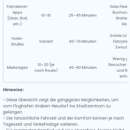
Fahrdienst-
Gute Flexib
Apps
Buchung,
10–15
25–45 Minuten
(Uber, Bolt,
Warteze
etc.)
Abh
Solide Lös
Hotel-
Variiert
40–70 Minuten
Fahrplan
Shuttle
Zwisch
Wenig ge
10–20 (je
Besucher –
Mietwagen
40–60 Minuten
nach Route)
und Na
erfor
Hinweise:
- Diese Übersicht zeigt die gängigsten Möglichkeiten, um
vom Flughafen Graben-Neudorf ins Stadtzentrum zu
gelangen.
- Die tatsächliche Fahrzeit und der Komfort können je nach
Tageszeit und Verkehrslage variieren.