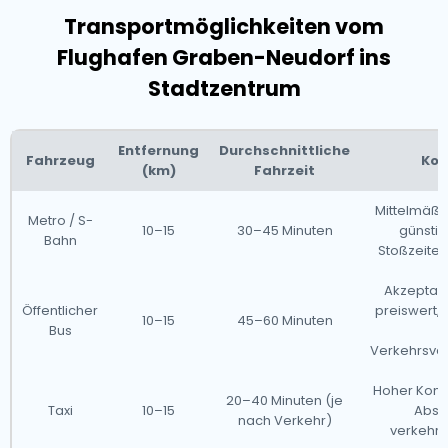
Transportmöglichkeiten vom
Flughafen Graben-Neudorf ins
Stadtzentrum
Entfernung
Durchschnittliche
Fahrzeug
Kom
(km)
Fahrzeit
Mittelmäßig
Metro / S-
10–15
30–45 Minuten
günstig
Bahn
Stoßzeiten 
Akzeptabl
Öffentlicher
preiswert, 
10–15
45–60 Minuten
Bus
f
Verkehrsve
Hoher Komfo
20–40 Minuten (je
Taxi
10–15
Abse
nach Verkehr)
verkehr