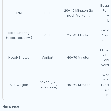
Beque
20–40 Minuten (je
Fahrt
Taxi
10–15
nach Verkehr)
vo
be
Relat
Ride-Sharing
10–15
25–45 Minuten
App er
(Uber, Bolt usw.)
ähnli
Mittler
abhä
Hotel-Shuttle
Variiert
40–70 Minuten
Fahrp
vorab
Weni
für 
10–20 (je
Mietwagen
40–60 Minuten
Führe
nach Route)
Ori
no
Hinweise: