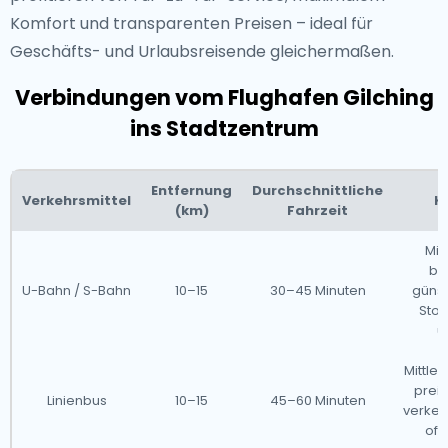
Komfort und transparenten Preisen – ideal für
Geschäfts- und Urlaubsreisende gleichermaßen.
Verbindungen vom Flughafen Gilching
ins Stadtzentrum
Entfernung
Durchschnittliche
Verkehrsmittel
K
(km)
Fahrzeit
Mit
be
U-Bahn / S-Bahn
10–15
30–45 Minuten
günst
Stoß
ü
Mittler
preis
Linienbus
10–15
45–60 Minuten
verke
oft