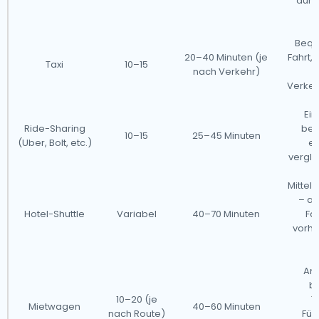
durc
Bequ
20–40 Minuten (je
Fahrt,
Taxi
10–15
nach Verkehr)
Verke
Ein
Ride-Sharing
beq
10–15
25–45 Minuten
(Uber, Bolt, etc.)
er
vergle
Mitte
– a
Hotel-Shuttle
Variabel
40–70 Minuten
Fah
vorhe
Am
b
10–20 (je
T
Mietwagen
40–60 Minuten
nach Route)
Füh