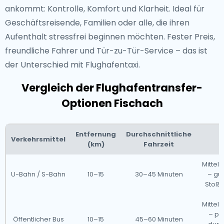
ankommt: Kontrolle, Komfort und Klarheit. Ideal für
Geschäftsreisende, Familien oder alle, die ihren
Aufenthalt stressfrei beginnen möchten. Fester Preis,
freundliche Fahrer und Tür-zu-Tür-Service – das ist
der Unterschied mit Flughafentaxi.
Vergleich der Flughafentransfer-
Optionen Fischach
Entfernung
Durchschnittliche
Verkehrsmittel
(km)
Fahrzeit
Mitte
U-Bahn / S-Bahn
10–15
30–45 Minuten
– gün
Stoßze
Mitte
– pr
Öffentlicher Bus
10–15
45–60 Minuten