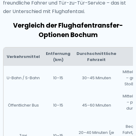
freundliche Fahrer und Tür-zu-Tür-Service – das ist
der Unterschied mit Flughafentaxi.
Vergleich der Flughafentransfer-
Optionen Bochum
Entfernung
Durchschnittliche
Verkehrsmittel
(km)
Fahrzeit
Mitte
U-Bahn / S-Bahn
10–15
30–45 Minuten
– gün
Stoßze
Mitte
– pr
Öffentlicher Bus
10–15
45–60 Minuten
durc
Bequ
20–40 Minuten (je
Fahrt,
Taxi
10–15