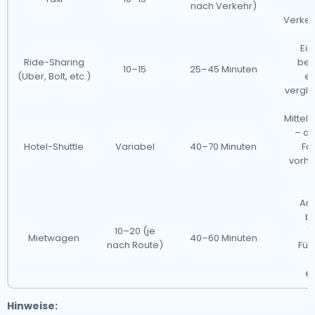
nach Verkehr)
Verke
Ein
Ride-Sharing
beq
10–15
25–45 Minuten
(Uber, Bolt, etc.)
er
vergle
Mitte
– a
Hotel-Shuttle
Variabel
40–70 Minuten
Fah
vorhe
Am
b
10–20 (je
T
Mietwagen
40–60 Minuten
nach Route)
Füh
N
er
Hinweise: