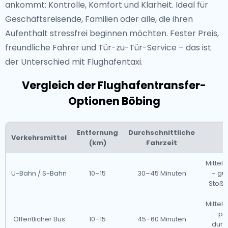
ankommt: Kontrolle, Komfort und Klarheit. Ideal für
Geschäftsreisende, Familien oder alle, die ihren
Aufenthalt stressfrei beginnen möchten. Fester Preis,
freundliche Fahrer und Tür-zu-Tür-Service – das ist
der Unterschied mit Flughafentaxi.
Vergleich der Flughafentransfer-
Optionen Böbing
Entfernung
Durchschnittliche
Verkehrsmittel
(km)
Fahrzeit
Mitte
U-Bahn / S-Bahn
10–15
30–45 Minuten
– gün
Stoßze
Mitte
– pr
Öffentlicher Bus
10–15
45–60 Minuten
durc