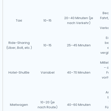
Bequ
20–40 Minuten (je
Fahrt,
Taxi
10–15
nach Verkehr)
Verke
Ein
Ride-Sharing
beq
10–15
25–45 Minuten
(Uber, Bolt, etc.)
er
vergle
Mitte
– a
Hotel-Shuttle
Variabel
40–70 Minuten
Fah
vorhe
Am
b
10–20 (je
T
Mietwagen
40–60 Minuten
nach Route)
Füh