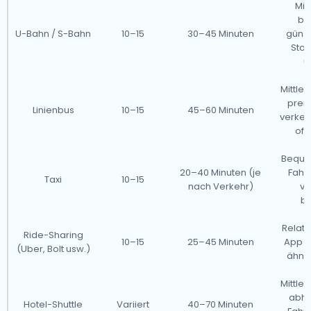
Mit
be
U-Bahn / S-Bahn
10–15
30–45 Minuten
günst
Stoß
ü
Mittler
preis
Linienbus
10–15
45–60 Minuten
verke
oft
Beque
20–40 Minuten (je
Fahrt
Taxi
10–15
nach Verkehr)
vo
be
Relat
Ride-Sharing
10–15
25–45 Minuten
App er
(Uber, Bolt usw.)
ähnli
Mittler
abhä
Hotel-Shuttle
Variiert
40–70 Minuten