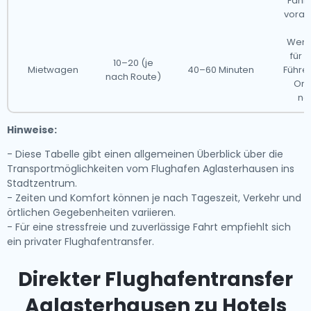
Fahrp
vorab
Weni
für 
10–20 (je
Mietwagen
40–60 Minuten
Führe
nach Route)
Ori
no
Hinweise:
- Diese Tabelle gibt einen allgemeinen Überblick über die
Transportmöglichkeiten vom Flughafen Aglasterhausen ins
Stadtzentrum.
- Zeiten und Komfort können je nach Tageszeit, Verkehr und
örtlichen Gegebenheiten variieren.
- Für eine stressfreie und zuverlässige Fahrt empfiehlt sich
ein privater Flughafentransfer.
Direkter Flughafentransfer
Aglasterhausen zu Hotels