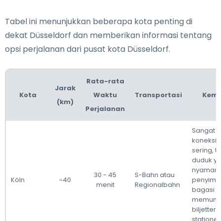
Tabel ini menunjukkan beberapa kota penting di
dekat Düsseldorf dan memberikan informasi tentang
opsi perjalanan dari pusat kota Düsseldorf.
Rata-rata
Jarak
Kota
Waktu
Transportasi
Kem
(km)
Perjalanan
Sangat 
koneksi 
sering, 
duduk y
nyaman,
30 - 45
S-Bahn atau
Köln
~40
penyimp
menit
Regionalbahn
bagasi
memungk
biljetter 
stationen