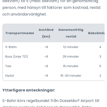
bekväm) till 5 (mest bekväm) för en genomsnittlig
person, med hänsyn till faktorer som kostnad, restid
och användarvänlighet.
Avstånd
Genomsnittlig
Transportmedel
Bekvämlig
(km)
restid
S-Bahn
~8
12 minuter
4
Buss (Linje 721)
~8
28 minuter
3
Taxi
~8
15 minuter
5
Hyrbil
~8
15-30 minuter
2
Ytterligare anteckningar:
S-Bahn körs regelbundet från Düsseldorf Airport till