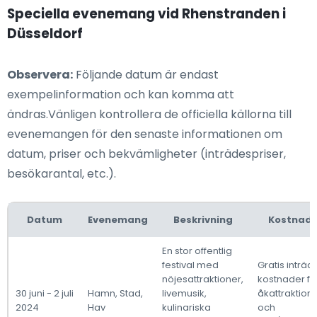
Speciella evenemang vid Rhenstranden i
Düsseldorf
Observera:
Följande datum är endast
exempelinformation och kan komma att
ändras.Vänligen kontrollera de officiella källorna till
evenemangen för den senaste informationen om
datum, priser och bekvämligheter (inträdespriser,
besökarantal, etc.).
Datum
Evenemang
Beskrivning
Kostnad
En stor offentlig
festival med
Gratis inträd
nöjesattraktioner,
kostnader fö
30 juni - 2 juli
Hamn, Stad,
livemusik,
åkattraktion
2024
Hav
kulinariska
och