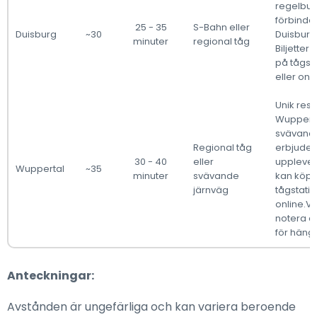
regelbu
förbindels
25 - 35
S-Bahn eller
Duisburg
~30
Duisburg
minuter
regional tåg
Biljetter
på tågst
eller onli
Unik resa
Wuppert
svävande
Regional tåg
erbjuder 
30 - 40
eller
upplevels
Wuppertal
~35
minuter
svävande
kan köp
järnväg
tågstatio
online.V
notera dr
för häng
Anteckningar:
Avstånden är ungefärliga och kan variera beroende