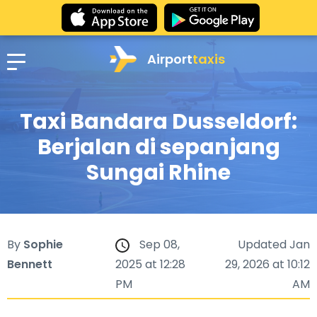
Airport
taxis
Taxi Bandara Dusseldorf:
Berjalan di sepanjang
Sungai Rhine
By
Sophie
Sep 08,
Updated Jan
Bennett
2025 at 12:28
29, 2026 at 10:12
PM
AM