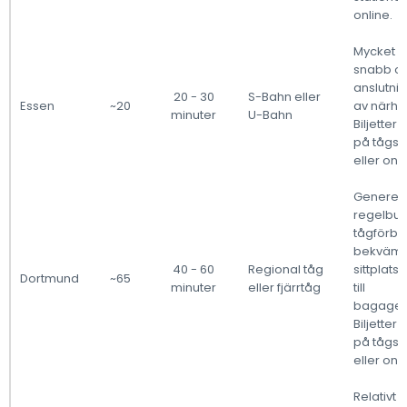
online.
Mycket b
snabb oc
anslutni
20 - 30
S-Bahn eller
Essen
~20
av närhe
minuter
U-Bahn
Biljetter
på tågst
eller onli
Generell
regelbu
tågförbi
bekväm
40 - 60
Regional tåg
sittplats
Dortmund
~65
minuter
eller fjärrtåg
till
bagagefö
Biljetter
på tågst
eller onli
Relativt 