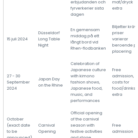
erbjudanden och
mat/dryck
fyrverkerier sista
extra
dagen
Biljetter krävs
En gemensam
Düsseldorf
priser
middag på ett
15 juli 2024
Long Table
varierar
långt bord vid
Night
beroende p
Rhen-flodbanken
placering
Celebration of
Japanese culture
Free
27 - 30
with kimono
admission,
Japan Day
September
fashion shows,
costs for
on the Rhine
2024
Japanese food,
food/drinks
music, and
extra
performances
Official opening
October
of the carnival
(exact date
Carnival
season with
Free
to be
Opening
festive activities
admission
announced)
and stage