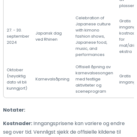
plasseri
Celebration of
Gratis
Japanese culture
inngang,
27. - 30.
with kimono
Japansk dag
kostnad
september
fashion shows,
ved Rhinen
for
2024
Japanese food,
mat/drik
music, and
ekstra
performances
Offisiell åpning av
Oktober
karnevalsesongen
(nøyaktig
Gratis
Karnevalsåpning
med festlige
dato vil bli
inngang
aktiviteter og
kunngjort)
sceneprogram
Notater:
Kostnader:
Inngangsprisene kan variere og endre
seg over tid. Vennligst sjekk de offisielle kildene til