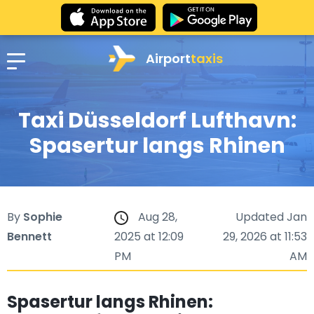
Airport
taxis
Taxi Düsseldorf Lufthavn:
Spasertur langs Rhinen
By
Sophie
Aug 28,
Updated Jan
Bennett
2025 at 12:09
29, 2026 at 11:53
PM
AM
Spasertur langs Rhinen: