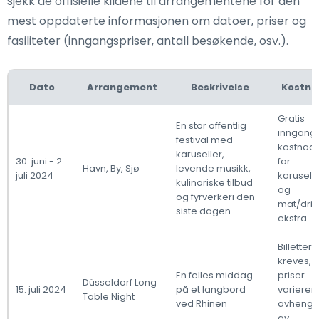
sjekk de offisielle kildene til arrangementene for den
mest oppdaterte informasjonen om datoer, priser og
fasiliteter (inngangspriser, antall besøkende, osv.).
Dato
Arrangement
Beskrivelse
Kostn
Gratis
En stor offentlig
inngang,
festival med
kostnad
karuseller,
30. juni - 2.
for
Havn, By, Sjø
levende musikk,
juli 2024
karusell
kulinariske tilbud
og
og fyrverkeri den
mat/drik
siste dagen
ekstra
Billetter
kreves,
En felles middag
priser
Düsseldorf Long
15. juli 2024
på et langbord
varierer
Table Night
ved Rhinen
avhengi
av