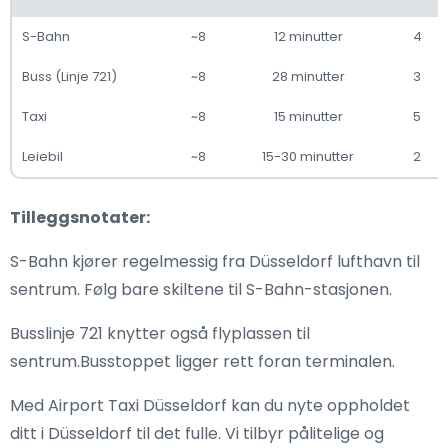
S-Bahn
~8
12 minutter
4
Buss (Linje 721)
~8
28 minutter
3
Taxi
~8
15 minutter
5
Leiebil
~8
15-30 minutter
2
Tilleggsnotater:
S-Bahn kjører regelmessig fra Düsseldorf lufthavn til
sentrum. Følg bare skiltene til S-Bahn-stasjonen.
Busslinje 721 knytter også flyplassen til
sentrum.Busstoppet ligger rett foran terminalen.
Med Airport Taxi Düsseldorf kan du nyte oppholdet
ditt i Düsseldorf til det fulle. Vi tilbyr pålitelige og