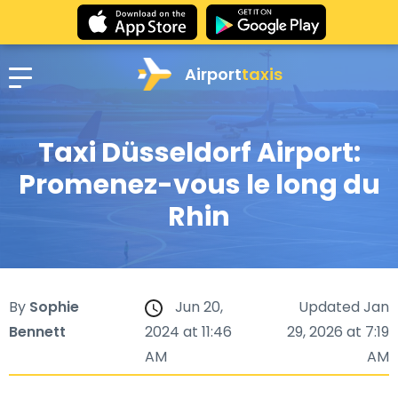
Airport
taxis
Taxi Düsseldorf Airport:
Promenez-vous le long du
Rhin
By
Sophie
Jun 20,
Updated Jan
Bennett
2024 at 11:46
29, 2026 at 7:19
AM
AM