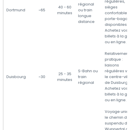
régulières,
régional
40 - 60
sièges
Dortmund
~65
ou train
minutes
confortables,
longue
porte-baga
distance
disponibles.
Achetez vos
billets à la g
ou en ligne.
Relativement
pratique :
liaisons
S-Bahn ou
régulières ve
25 - 35
Duisbourg
~30
train
le centre-vill
minutes
régional
de Duisburg.
Achetez vos
billets à la g
ou en ligne.
Voyage uniqu
le chemin de 
suspendu de
Wuppertal of