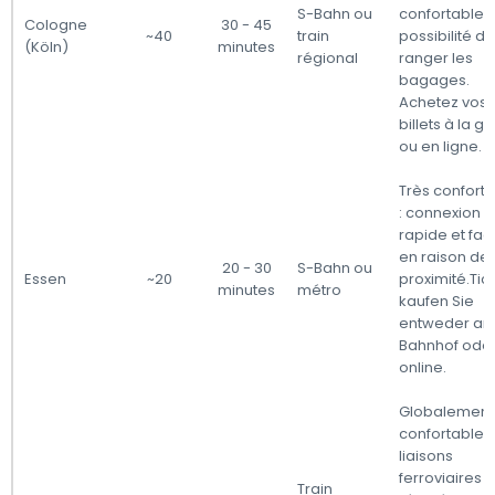
S-Bahn ou
confortables,
Cologne
30 - 45
~40
train
possibilité de
(Köln)
minutes
régional
ranger les
bagages.
Achetez vos
billets à la g
ou en ligne.
Très confort
: connexion
rapide et faci
en raison de 
20 - 30
S-Bahn ou
Essen
~20
proximité.Tic
minutes
métro
kaufen Sie
entweder a
Bahnhof ode
online.
Globalement
confortable :
liaisons
ferroviaires
Train