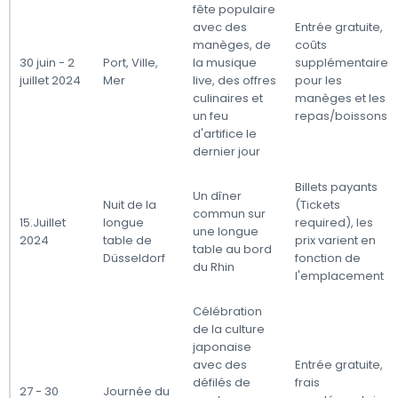
fête populaire
avec des
Entrée gratuite,
manèges, de
coûts
30 juin - 2
Port, Ville,
la musique
supplémentaires
juillet 2024
Mer
live, des offres
pour les
culinaires et
manèges et les
un feu
repas/boissons
d'artifice le
dernier jour
Billets payants
Un dîner
Nuit de la
(Tickets
commun sur
15.Juillet
longue
required), les
une longue
2024
table de
prix varient en
table au bord
Düsseldorf
fonction de
du Rhin
l'emplacement
Célébration
de la culture
japonaise
avec des
Entrée gratuite,
défilés de
frais
27 - 30
Journée du