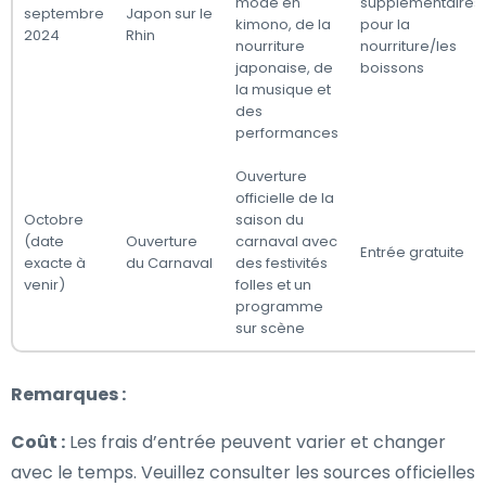
mode en
supplémentaires
septembre
Japon sur le
kimono, de la
pour la
2024
Rhin
nourriture
nourriture/les
japonaise, de
boissons
la musique et
des
performances
Ouverture
officielle de la
Octobre
saison du
(date
Ouverture
carnaval avec
Entrée gratuite
exacte à
du Carnaval
des festivités
venir)
folles et un
programme
sur scène
Remarques :
Coût :
Les frais d’entrée peuvent varier et changer
avec le temps. Veuillez consulter les sources officielles