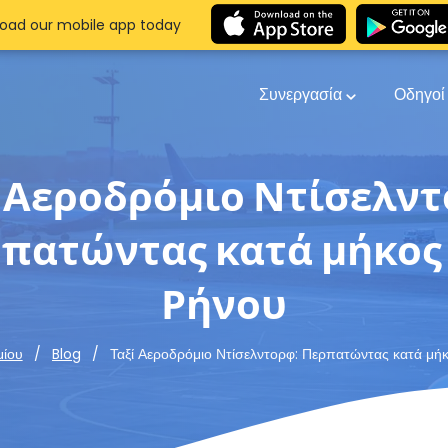
oad our mobile app today
Συνεργασία
Οδηγο
ί Αεροδρόμιο Ντίσελντ
πατώντας κατά μήκος
Ρήνου
Ταξί Αεροδρόμιο Ντίσελντορφ: Περπατώντας κατά μή
μίου
Blog