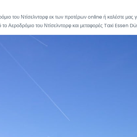
όμιο του Ντίσελντορφ εκ των προτέρων online ή καλέστε μας γι
το Αεροδρόμιο του Ντίσελντορφ και μεταφορές Taxi Essen Düs