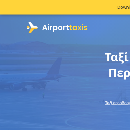
Downl
Airport
taxis
Ταξ
Περ
Ταξί αεροδρο