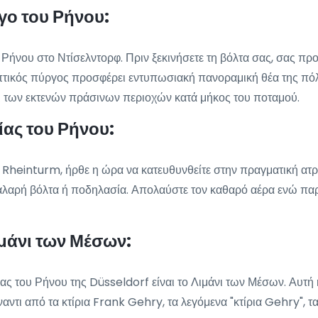
γο του Ρήνου:
 Ρήνου στο Ντίσελντορφ. Πριν ξεκινήσετε τη βόλτα σας, σας π
πτικός πύργος προσφέρει εντυπωσιακή πανοραμική θέα της πόλ
ι των εκτενών πράσινων περιοχών κατά μήκος του ποταμού.
ίας του Ρήνου:
 Rheinturm, ήρθε η ώρα να κατευθυνθείτε στην πραγματική ατρ
 χαλαρή βόλτα ή ποδηλασία. Απολαύστε τον καθαρό αέρα ενώ π
ιμάνι των Μέσων:
ας του Ρήνου της Düsseldorf είναι το Λιμάνι των Μέσων. Αυτή 
αντι από τα κτίρια Frank Gehry, τα λεγόμενα "κτίρια Gehry", 