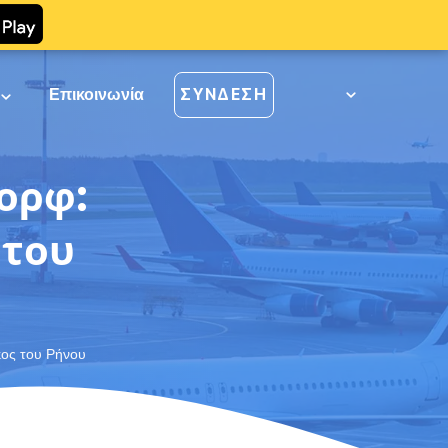
ί
Επικοινωνία
ΣΎΝΔΕΣΗ
ορφ:
 του
κος του Ρήνου