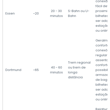
conexão 
fácil dev
20 - 30
S-Bahn ou U-
proximid
Essen
~20
minutos
Bahn
bilhete
ser adqu
estação 
ou online
Geralme
confortáv
conexõe
regulare
assento
Trem regional
confortáv
40 - 60
ou trem de
Dortmund
~65
possibil
minutos
longa
armaze
distância
de baga
bilhete
ser adqu
estação 
ou online
Relativa