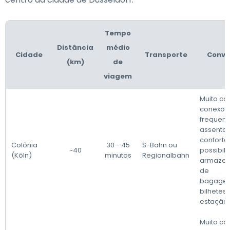
Tempo
Distância
médio
Cidade
Transporte
Conve
(km)
de
viagem
Muito co
conexõe
frequent
assento
confortáv
Colônia
30 - 45
S-Bahn ou
~40
possibil
(Köln)
minutos
Regionalbahn
armaze
de
bagage
bilhetes 
estação 
Muito co