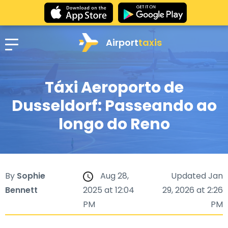
Airport
taxis
Táxi Aeroporto de
Dusseldorf: Passeando ao
longo do Reno
By
Sophie
Aug 28,
Updated Jan
Bennett
2025 at 12:04
29, 2026 at 2:26
PM
PM