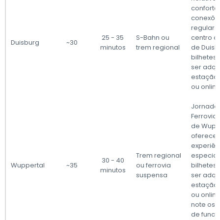
confortáv
conexõe
regulare
25 - 35
S-Bahn ou
centro d
Duisburg
~30
minutos
trem regional
de Duisb
bilhete
ser adqu
estação 
ou online
Jornada 
Ferrovia
de Wupp
oferece
experiên
Trem regional
especial
30 - 40
Wuppertal
~35
ou ferrovia
bilhete
minutos
suspensa
ser adqu
estação 
ou online
note os 
de func