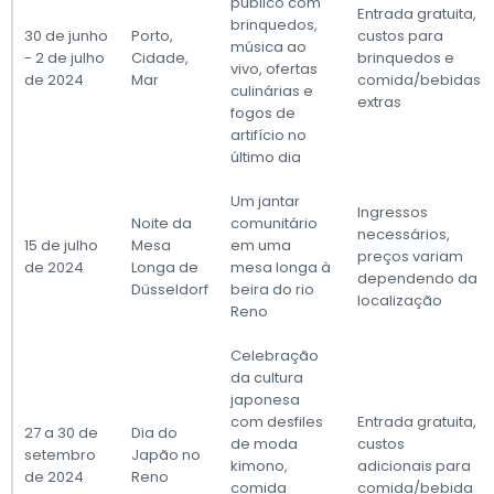
público com
Entrada gratuita,
brinquedos,
30 de junho
Porto,
custos para
música ao
- 2 de julho
Cidade,
brinquedos e
vivo, ofertas
de 2024
Mar
comida/bebidas
culinárias e
extras
fogos de
artifício no
último dia
Um jantar
Ingressos
Noite da
comunitário
necessários,
15 de julho
Mesa
em uma
preços variam
de 2024
Longa de
mesa longa à
dependendo da
Düsseldorf
beira do rio
localização
Reno
Celebração
da cultura
japonesa
com desfiles
Entrada gratuita,
27 a 30 de
Dia do
de moda
custos
setembro
Japão no
kimono,
adicionais para
de 2024
Reno
comida
comida/bebida