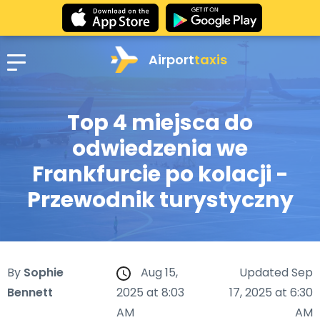
Airport
taxis
Top 4 miejsca do
odwiedzenia we
Frankfurcie po kolacji -
Przewodnik turystyczny
By
Sophie
Aug 15,
Updated Sep
Bennett
2025 at 8:03
17, 2025 at 6:30
AM
AM