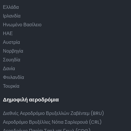
Ελλάδα
Ιρλανδία
Ηνωμένο Βασίλειο
ΗΑΕ
Αυστρία
Νορβηγία
Σουηδία
Δανία
Φινλανδία
Τουρκία
Δημοφιλή αεροδρόμια
Διεθνές Αεροδρόμιο Βρυξελλών Ζαβέντεμ (BRU)
Αεροδρόμιο Βρυξέλλες Νότια Σαρλερουά (CRL)
Αεροδρόμιο Παρίσι Σαρλ ντε Γκωλ (CDG)