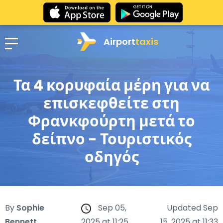
Airport
taxis
Τα 4 κορυφαία μέρη για να
επισκεφθείτε στη
Φρανκφούρτη μετά το
δείπνο - Τουριστικός
οδηγός
By
Sophie
Sep 05,
Updated Sep
Bennett
2025 at 11:25
15, 2025 at 11:33