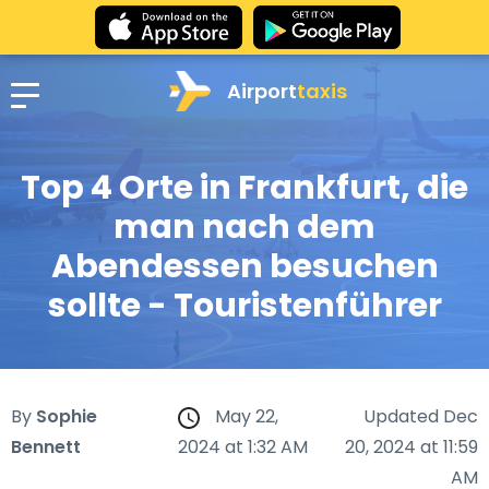
Airport
taxis
Top 4 Orte in Frankfurt, die
man nach dem
Abendessen besuchen
sollte - Touristenführer
By
Sophie
May 22,
Updated Dec
Bennett
2024 at 1:32 AM
20, 2024 at 11:59
AM