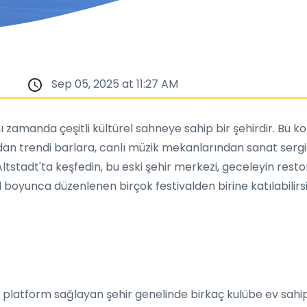
Sep 05, 2025 at 11:27 AM
ı zamanda çeşitli kültürel sahneye sahip bir şehirdir. Bu 
ardan trendi barlara, canlı müzik mekanlarından sanat sergil
tadt'ta keşfedin, bu eski şehir merkezi, geceleyin restora
 boyunca düzenlenen birçok festivalden birine katılabilirsi
platform sağlayan şehir genelinde birkaç kulübe ev sahipli