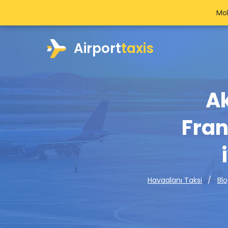
Mob
Airport
taxis
A
Fran
Havaalanı Taksi
Bl