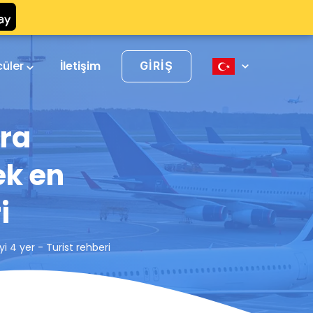
cüler
İletişim
GIRIŞ
ra
ek en
i
 4 yer - Turist rehberi