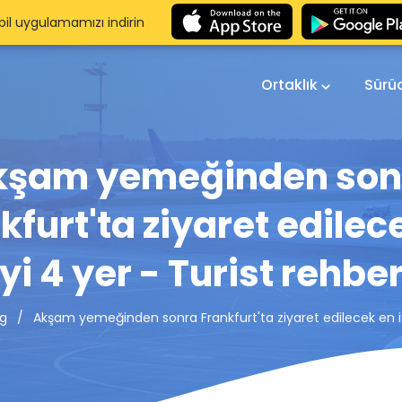
il uygulamamızı indirin
Ortaklık
Sürü
kşam yemeğinden son
kfurt'ta ziyaret edilec
iyi 4 yer - Turist rehber
Akşam yemeğinden sonra Frankfurt'ta ziyaret edilecek en iyi
og