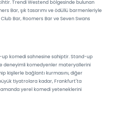
cihtir. Trendi Westend bölgesinde bulunan
omers Bar, şık tasarımı ve ödüllü barmenleriyle
's Club Bar, Roomers Bar ve Seven Swans
d-up komedi sahnesine sahiptir. Stand-up
e deneyimli komedyenler materyallerini
hip kişilerle bağlantı kurmasını, diğer
üyük tiyatrolara kadar, Frankfurt'ta
ı zamanda yerel komedi yeteneklerini