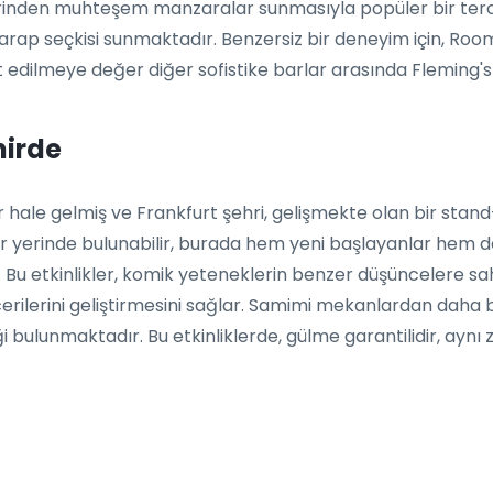
 üzerinden muhteşem manzaralar sunmasıyla popüler bir ter
e şarap seçkisi sunmaktadır. Benzersiz bir deneyim için, Ro
et edilmeye değer diğer sofistike barlar arasında Fleming
hirde
 hale gelmiş ve Frankfurt şehri, gelişmekte olan bir stan
 yerinde bulunabilir, burada hem yeni başlayanlar hem d
ler. Bu etkinlikler, komik yeteneklerin benzer düşüncelere sa
rilerini geliştirmesini sağlar. Samimi mekanlardan daha b
i bulunmaktadır. Bu etkinliklerde, gülme garantilidir, ayn