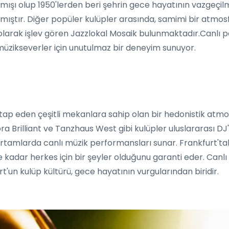
ışı olup 1950'lerden beri şehrin gece hayatının vazgeçilm
pmıştır. Diğer popüler kulüpler arasında, samimi bir atmo
arak işlev gören Jazzlokal Mosaik bulunmaktadır.Canlı per
 müzikseverler için unutulmaz bir deneyim sunuyor.
itap eden çeşitli mekanlara sahip olan bir hedonistik atmos
a Brilliant ve Tanzhaus West gibi kulüpler uluslararası DJ'l
amlarda canlı müzik performansları sunar. Frankfurt'taki 
 kadar herkes için bir şeyler olduğunu garanti eder. Canl
un kulüp kültürü, gece hayatının vurgularından biridir.