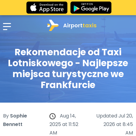
Airport
taxis
Rekomendacje od Taxi
Lotniskowego - Najlepsze
miejsca turystyczne we
Frankfurcie
By
Sophie
Aug 14,
Updated Jul 20,
Bennett
2025 at 11:52
2026 at 8:45
AM
AM