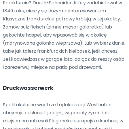
Frankfurcie? Dauth-Schneider, który zadebiutował w
1849 roku, cieszy się dużym zainteresowaniem.
Klasyczne frankfurckie potrawy królują w tej okolicy.
Zamów sulz fleisch (zimne mięso i galaretka) lub
gekochte haspel, aby wpasować się w okolicę
(marynowana golonka wieprzowa). Lub wybierz danie,
takie jak talerz frankfurckich kiełbasek, jeśli chcesz.
Jeśli odwiedzasz w gorące lato, dołącz do reszty osób
i zarezerwuj miejsce na patio pod drzewami.
Druckwasserwerk
Spektakularne wnętrze tej lokalizacji Westhafen
obejmuje odsłoniętą cegłę, wspaniały żyrandol i
miejsca na antresoli.Elegancka europejska kuchnia, w
tym pierożki z truflami, wiedeńska sznycel, steki i