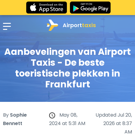
Airport
taxis
Aanbevelingen van Airport
Taxis - De beste
toeristische plekken in
Frankfurt
By
Sophie
May 08,
Updated Jul 20,
Bennett
2024 at 5:31 AM
2026 at 8:37
AM