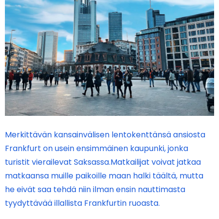
Merkittävän kansainvälisen lentokenttänsä ansiosta
Frankfurt on usein ensimmäinen kaupunki, jonka
turistit vierailevat Saksassa.Matkailijat voivat jatkaa
matkaansa muille paikoille maan halki täältä, mutta
he eivät saa tehdä niin ilman ensin nauttimasta
tyydyttävää illallista Frankfurtin ruoasta.