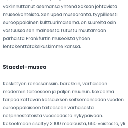
vakiinnuttanut asemansa yhtenä Saksan johtavista
museokohteista. Sen upea museoranta, tyypillisesti
eurooppalainen kulttuurimaisema, on suurelta osin
vastuussa sen maineesta.Tutustu muutamaan
parhaista Frankfurtin museoista yhden
lentokenttätaksikuskimme kanssa.
Staedel-museo
Keskittyen renessanssiin, barokkiin, varhaiseen
moderniin taiteeseen ja paljon muuhun, kokoelma
tarjoaa kattavan katsauksen seitsemänsadan vuoden
eurooppalaiseen taiteeseen varhaisesta
neljännestätoista vuosisadasta nykypäivään.
Kokoelmaan sisältyy 3 100 maalausta, 660 veistosta, yli