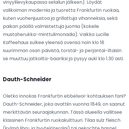
vinyylilevykaupassa selailun jälkeen). Löydät
valikoiman modernia ja tuoretta Frankfurtin ruokaa,
kuten vuohenjuustoa ja grillattuja vihanneksia, sekä
paikan päällä valmistettuja juomia (kokeile
mustaherukka-minttulimonadia). Vaikka Lucille
Kaffeehaus sulkee yleensä ovensa noin klo 18
suurimman osan päivistä, torstai- ja perjantai-iltaisin
se muuttuu jatkoilta-baariksi ja pysyy auki klo 1.30 asti.
Dauth-Schneider
Oletko innokas Frankfurtin ebbelwoi-kohtauksen fani?
Dauth-Schneider, joka avattiin vuonna 1849, on saanut
merkittävän seuraajakunnan. Tässä alueella vallitsee
klassinen Frankfurtin ruokakulttuuri. Tilaa sulz fleisch
(kylmä liha- ja hyytelöterriini) tai gekochte haspel