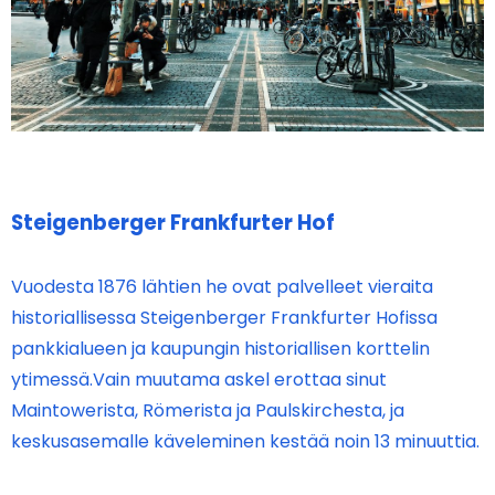
Steigenberger Frankfurter Hof
Vuodesta 1876 lähtien he ovat palvelleet vieraita
historiallisessa Steigenberger Frankfurter Hofissa
pankkialueen ja kaupungin historiallisen korttelin
ytimessä.Vain muutama askel erottaa sinut
Maintowerista, Römerista ja Paulskirchesta, ja
keskusasemalle käveleminen kestää noin 13 minuuttia.