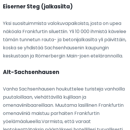
Eiserner Steg (jalkasilta)
Yksi suosituimmista valokuvapaikoista, josta on upea
näköala Frankfurtin siluettiin. Yli 10 000 ihmistä kävelee
tämän tunnetun rauta- ja betonijalkasilta yli päivittäin,
koska se yhdistää Sachsenhausenin kaupungin
keskustaan ja Römerbergin Main-joen etelärannoilla.
Alt-Sachsenhausen
Vanha Sachsenhausen houkuttelee turisteja vanhoilla
puutaloillaan, viehättävillä kujillaan ja
omenaviinibaareillaan. Muutama lasillinen Frankfurtin
omenaviiniä maistuu parhaiten Frankfurtin
yöelämäalueella.Varmista, että varaat
lentokenttätaksin päästäksesi hotellillesi turvallisesti