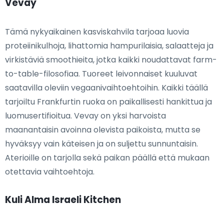
Vevay
Tämä nykyaikainen kasviskahvila tarjoaa luovia
proteiinikulhoja, lihattomia hampurilaisia, salaatteja ja
virkistäviä smoothieita, jotka kaikki noudattavat farm-
to-table-filosofiaa. Tuoreet leivonnaiset kuuluvat
saatavilla oleviin vegaanivaihtoehtoihin. Kaikki täällä
tarjoiltu Frankfurtin ruoka on paikallisesti hankittua ja
luomusertifioitua. Vevay on yksi harvoista
maanantaisin avoinna olevista paikoista, mutta se
hyväksyy vain käteisen ja on suljettu sunnuntaisin.
Aterioille on tarjolla sekä paikan päällä että mukaan
otettavia vaihtoehtoja.
Kuli Alma Israeli Kitchen