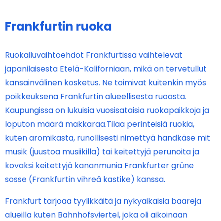
Frankfurtin ruoka
Ruokailuvaihtoehdot Frankfurtissa vaihtelevat
japanilaisesta Etelä-Kaliforniaan, mikä on tervetullut
kansainvälinen kosketus. Ne toimivat kuitenkin myös
poikkeuksena Frankfurtin alueellisesta ruoasta.
Kaupungissa on lukuisia vuosisataisia ruokapaikkoja ja
loputon määrä makkaraa.Tilaa perinteisiä ruokia,
kuten aromikasta, runollisesti nimettyä handkäse mit
musik (juustoa musiikilla) tai keitettyjä perunoita ja
kovaksi keitettyjä kananmunia Frankfurter grüne
sosse (Frankfurtin vihreä kastike) kanssa.
Frankfurt tarjoaa tyylikkäitä ja nykyaikaisia baareja
alueilla kuten Bahnhofsviertel, joka oli aikoinaan