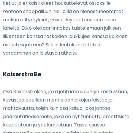
ketjut ja erikoisliikkeet houkuttelevat ostoksille
rentoon shoppailuun. Ne, joilla on hienostuneemmat
makumieltymykset, voivat löytää tarvitsemansa
läheltä. Etkö olekaan innokas taistelemaan julkisen
liikenteen kanssa raskaiden laukkujesi kanssa kaikkien
ostostesi jälkeen? Silloin lentokenttätaksin
varaaminen on loistava ratkaisu.
Kaiserstraße
Osa Kaiserstraßea, joka johtaa kaupungin keskustaan,
kuvastaa edelleen menneiden aikojen loistoa ja
mahtavuutta, toisin kuin osa katua, joka johtaa
päärautatieasemalle, joka on nyt tunnettu eroottisista
kaupoistaan ja yöelämästään. Tässä osassa