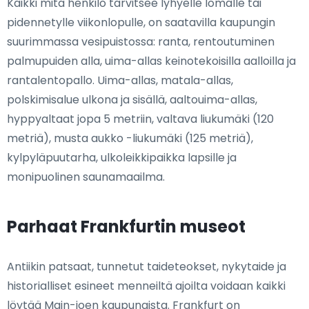
Kaikki mitä henkilö tarvitsee lyhyelle lomalle tai
pidennetylle viikonlopulle, on saatavilla kaupungin
suurimmassa vesipuistossa: ranta, rentoutuminen
palmupuiden alla, uima-allas keinotekoisilla aalloilla ja
rantalentopallo. Uima-allas, matala-allas,
polskimisalue ulkona ja sisällä, aaltouima-allas,
hyppyaltaat jopa 5 metriin, valtava liukumäki (120
metriä), musta aukko -liukumäki (125 metriä),
kylpyläpuutarha, ulkoleikkipaikka lapsille ja
monipuolinen saunamaailma.
Parhaat Frankfurtin museot
Antiikin patsaat, tunnetut taideteokset, nykytaide ja
historialliset esineet menneiltä ajoilta voidaan kaikki
löytää Main-joen kaupungista. Frankfurt on