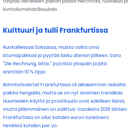
tarjoaa vierailleen paikan päällä hierontaa, ruokailua ja
kuntoilumahdollisuuksia.
Kulttuuri ja tulli Frankfurtissa
Ruokaillessasi Saksassa, muista valita oma
istumapaikkasi ja pyytää lasku aterian jälkeen. Sano
"Die Rechnung, bitte," pyöristä ylöspäin ja jätä
enintään 10 % tippi.
Bahnhofsviertel Frankfurtissa oli aikaisemmin riskialtis
paikka hengailla, mutta se on nyt avoimen trendikäs.
Huumeiden käyttö ja prostituutio ovat edelleen läsnä,
mutta jälkimmäinen on sallittua. Vuodesta 2018 lähtien
Frankfurtissa on ollut kahden euron turistivero
henkilöä kohden per yö.