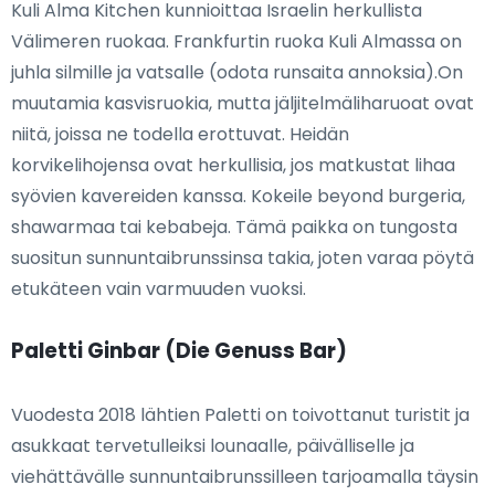
Kuli Alma Kitchen kunnioittaa Israelin herkullista
Välimeren ruokaa. Frankfurtin ruoka Kuli Almassa on
juhla silmille ja vatsalle (odota runsaita annoksia).On
muutamia kasvisruokia, mutta jäljitelmäliharuoat ovat
niitä, joissa ne todella erottuvat. Heidän
korvikelihojensa ovat herkullisia, jos matkustat lihaa
syövien kavereiden kanssa. Kokeile beyond burgeria,
shawarmaa tai kebabeja. Tämä paikka on tungosta
suositun sunnuntaibrunssinsa takia, joten varaa pöytä
etukäteen vain varmuuden vuoksi.
Paletti Ginbar (Die Genuss Bar)
Vuodesta 2018 lähtien Paletti on toivottanut turistit ja
asukkaat tervetulleiksi lounaalle, päivälliselle ja
viehättävälle sunnuntaibrunssilleen tarjoamalla täysin