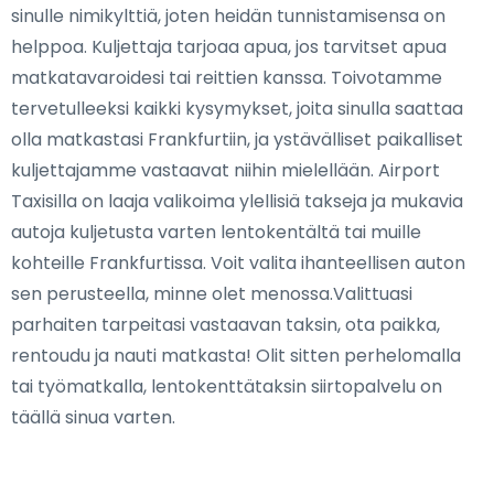
sinulle nimikylttiä, joten heidän tunnistamisensa on
helppoa. Kuljettaja tarjoaa apua, jos tarvitset apua
matkatavaroidesi tai reittien kanssa. Toivotamme
tervetulleeksi kaikki kysymykset, joita sinulla saattaa
olla matkastasi Frankfurtiin, ja ystävälliset paikalliset
kuljettajamme vastaavat niihin mielellään. Airport
Taxisilla on laaja valikoima ylellisiä takseja ja mukavia
autoja kuljetusta varten lentokentältä tai muille
kohteille Frankfurtissa. Voit valita ihanteellisen auton
sen perusteella, minne olet menossa.Valittuasi
parhaiten tarpeitasi vastaavan taksin, ota paikka,
rentoudu ja nauti matkasta! Olit sitten perhelomalla
tai työmatkalla, lentokenttätaksin siirtopalvelu on
täällä sinua varten.