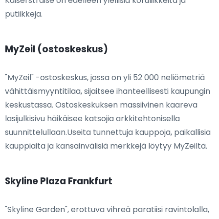
Kaiserstraße on edelleen ylellisiä koruliikkeitä ja
putiikkeja.
MyZeil (ostoskeskus)
"MyZeil" -ostoskeskus, jossa on yli 52 000 neliömetriä
vähittäismyyntitilaa, sijaitsee ihanteellisesti kaupungin
keskustassa. Ostoskeskuksen massiivinen kaareva
lasijulkisivu häikäisee katsojia arkkitehtonisella
suunnittelullaan.Useita tunnettuja kauppoja, paikallisia
kauppiaita ja kansainvälisiä merkkejä löytyy MyZeiltä.
Skyline Plaza Frankfurt
"Skyline Garden", erottuva vihreä paratiisi ravintolalla,