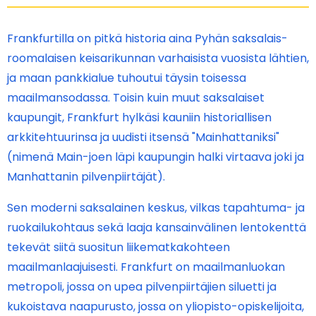
Frankfurtilla on pitkä historia aina Pyhän saksalais-
roomalaisen keisarikunnan varhaisista vuosista lähtien,
ja maan pankkialue tuhoutui täysin toisessa
maailmansodassa. Toisin kuin muut saksalaiset
kaupungit, Frankfurt hylkäsi kauniin historiallisen
arkkitehtuurinsa ja uudisti itsensä "Mainhattaniksi"
(nimenä Main-joen läpi kaupungin halki virtaava joki ja
Manhattanin pilvenpiirtäjät).
Sen moderni saksalainen keskus, vilkas tapahtuma- ja
ruokailukohtaus sekä laaja kansainvälinen lentokenttä
tekevät siitä suositun liikematkakohteen
maailmanlaajuisesti. Frankfurt on maailmanluokan
metropoli, jossa on upea pilvenpiirtäjien siluetti ja
kukoistava naapurusto, jossa on yliopisto-opiskelijoita,