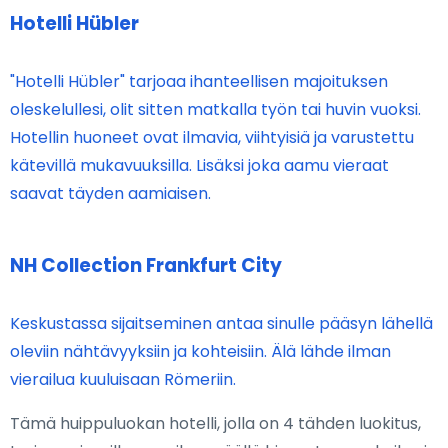
Hotelli Hübler
"Hotelli Hübler" tarjoaa ihanteellisen majoituksen
oleskelullesi, olit sitten matkalla työn tai huvin vuoksi.
Hotellin huoneet ovat ilmavia, viihtyisiä ja varustettu
kätevillä mukavuuksilla. Lisäksi joka aamu vieraat
saavat täyden aamiaisen.
NH Collection Frankfurt City
Keskustassa sijaitseminen antaa sinulle pääsyn lähellä
oleviin nähtävyyksiin ja kohteisiin. Älä lähde ilman
vierailua kuuluisaan Römeriin.
Tämä huippuluokan hotelli, jolla on 4 tähden luokitus,