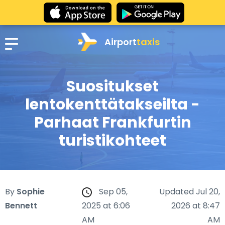
Airport
taxis
Suositukset
lentokenttätakseilta -
Parhaat Frankfurtin
turistikohteet
By
Sophie
Sep 05,
Updated Jul 20,
Bennett
2025 at 6:06
2026 at 8:47
AM
AM