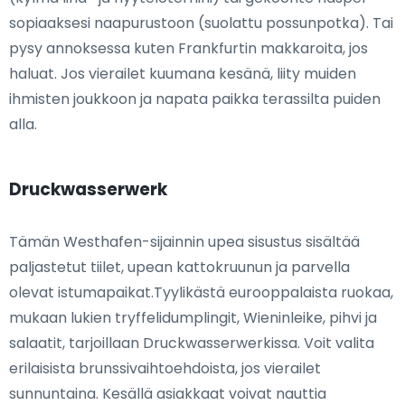
sopiaaksesi naapurustoon (suolattu possunpotka). Tai
pysy annoksessa kuten Frankfurtin makkaroita, jos
haluat. Jos vierailet kuumana kesänä, liity muiden
ihmisten joukkoon ja napata paikka terassilta puiden
alla.
Druckwasserwerk
Tämän Westhafen-sijainnin upea sisustus sisältää
paljastetut tiilet, upean kattokruunun ja parvella
olevat istumapaikat.Tyylikästä eurooppalaista ruokaa,
mukaan lukien tryffelidumplingit, Wieninleike, pihvi ja
salaatit, tarjoillaan Druckwasserwerkissa. Voit valita
erilaisista brunssivaihtoehdoista, jos vierailet
sunnuntaina. Kesällä asiakkaat voivat nauttia