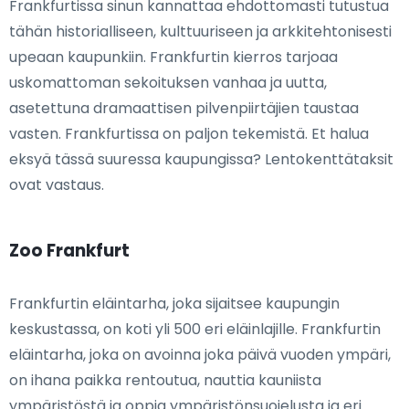
Frankfurtissa sinun kannattaa ehdottomasti tutustua
tähän historialliseen, kulttuuriseen ja arkkitehtonisesti
upeaan kaupunkiin. Frankfurtin kierros tarjoaa
uskomattoman sekoituksen vanhaa ja uutta,
asetettuna dramaattisen pilvenpiirtäjien taustaa
vasten. Frankfurtissa on paljon tekemistä. Et halua
eksyä tässä suuressa kaupungissa? Lentokenttätaksit
ovat vastaus.
Zoo Frankfurt
Frankfurtin eläintarha, joka sijaitsee kaupungin
keskustassa, on koti yli 500 eri eläinlajille. Frankfurtin
eläintarha, joka on avoinna joka päivä vuoden ympäri,
on ihana paikka rentoutua, nauttia kauniista
ympäristöstä ja oppia ympäristönsuojelusta ja eri