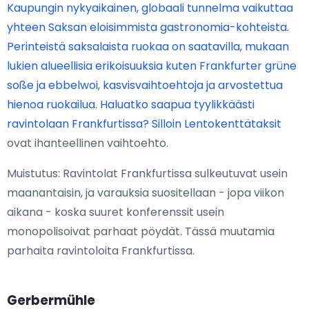
Kaupungin nykyaikainen, globaali tunnelma vaikuttaa
yhteen Saksan eloisimmista gastronomia-kohteista.
Perinteistä saksalaista ruokaa on saatavilla, mukaan
lukien alueellisia erikoisuuksia kuten Frankfurter grüne
soße ja ebbelwoi, kasvisvaihtoehtoja ja arvostettua
hienoa ruokailua. Haluatko saapua tyylikkäästi
ravintolaan Frankfurtissa? Silloin
Lentokenttätaksit
ovat ihanteellinen vaihtoehto.
Muistutus: Ravintolat Frankfurtissa sulkeutuvat usein
maanantaisin, ja varauksia suositellaan - jopa viikon
aikana - koska suuret konferenssit usein
monopolisoivat parhaat pöydät. Tässä muutamia
parhaita ravintoloita Frankfurtissa.
Gerbermühle