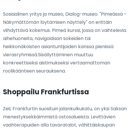
Sosiaalinen yritys ja museo, Dialog-museo. "Pimeässä -
Näkymättömän löytämisen näyttely" on erittäin
viihdyttävä kokemus. Pimeä kurssi, jossa on vaihtelevia
aihehuoneita, navigoidaan sokeiden tai
heikkonäköisten asiantuntijoiden kanssa pienissä
vierasryhmissä.Sisällyttäminen muuttuu
konkreettiseksi aistimukseksi vertaamattoman
roolikäänteen seurauksena.
Shoppailu Frankfurtissa
Zeil, Frankfurtin suosituin jalankulkukatu, on yksi Saksan
menestyksekkäimmistä ostosalueista. Levittävien
vaahterapuiden alla tavaratalot, vähittäiskaupan