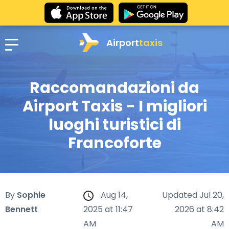
Airport
taxis
Raccomandazioni da
Airport Taxis - I migliori
luoghi turistici di
Francoforte
By
Sophie
Aug 14,
Updated Jul 20,
Bennett
2025 at 11:47
2026 at 8:42
AM
AM